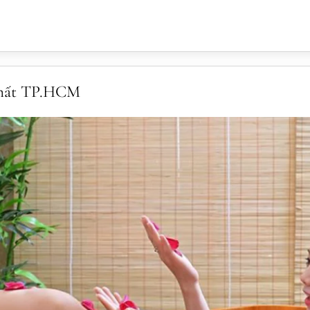
 nhất TP.HCM