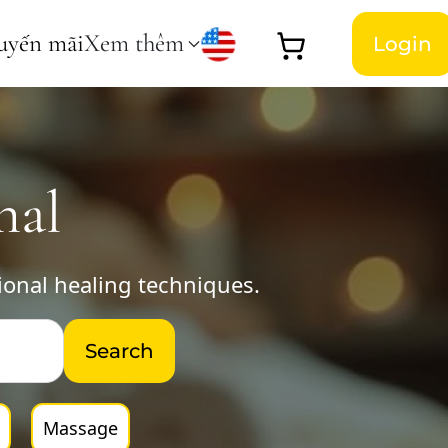
uyến mãi
Xem thêm
Login
nal
tional healing techniques.
Search
Massage