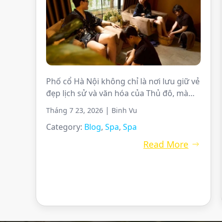
Phố cổ Hà Nội không chỉ là nơi lưu giữ vẻ
đẹp lịch sử và văn hóa của Thủ đô, mà
còn là điểm đến lý tưởng cho những ai
|
Tháng 7 23, 2026
Binh Vu
tìm kiếm một khoảnh khắc thư giãn giữa
Category:
Blog
,
Spa
,
Spa
nhịp sống ngày càng hối hả. Nếu đang
tìm một spa uy tín ngay tại lòng phố […]
Read More