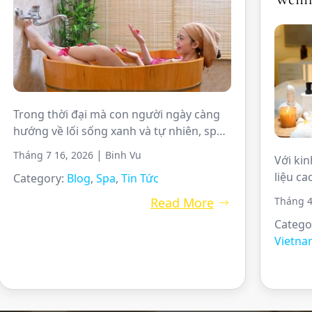
Trong thời đại mà con người ngày càng
hướng về lối sống xanh và tự nhiên, spa
thảo mộc thiên nhiên trở thành lựa chọn
|
Tháng 7 16, 2026
Binh Vu
Với kin
được ưa chuộng để chăm sóc sức khỏe
liệu c
Category:
Blog
,
Spa
,
Tin Tức
và làm đẹp. Thay vì sử dụng các sản
TOP 30+
phẩm chứa hóa chất, liệu pháp thảo mộc
Read More
Tháng 4
Quận 1
tận dụng sức mạnh của […]
Catego
tiêu ch
Vietn
tế, khô
Danh s