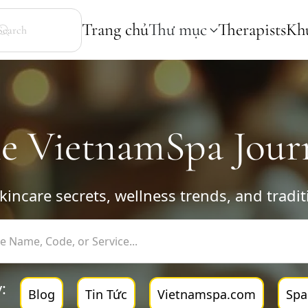
Trang chủ
Thư mục
Therapists
Kh
e VietnamSpa Jour
kincare secrets, wellness trends, and tradi
:
Blog
Tin Tức
Vietnamspa.com
Spa