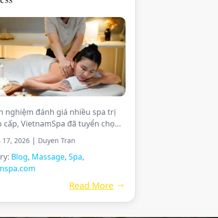
h nghiệm đánh giá nhiều spa trị
ao cấp, VietnamSpa đã tuyển chọn
 Spa massage trị liệu tốt nhất tại
|
 17, 2026
Duyen Tran
, thành phố Hồ Chí Minh dựa trên
ry:
Blog
,
Massage
,
Spa
,
í tay nghề, hiệu quả trị liệu thực
amspa.com
ng gian và độ uy tín thương hiệu.
ách này giúp […]
Read More