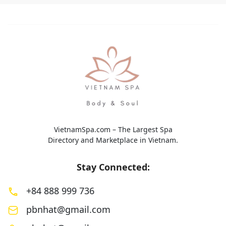
Tọa lạc tại trung tâm thành phố, Love
chúng tôi không chỉ 
Mom Spa được thiết kế với tâm huyết
sóc bản thân, mà còn 
mang lại những giây phút thư giãn […]
hoàn hảo giúp bạn […
VietnamSpa.com – The Largest Spa
Directory and Marketplace in Vietnam.
Stay Connected:
+84 888 999 736
pbnhat@gmail.com