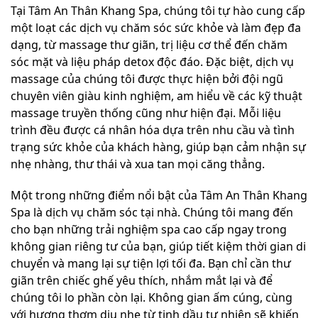
Tại Tâm An Thân Khang Spa, chúng tôi tự hào cung cấp
một loạt các dịch vụ chăm sóc sức khỏe và làm đẹp đa
dạng, từ massage thư giãn, trị liệu cơ thể đến chăm
sóc mặt và liệu pháp detox độc đáo. Đặc biệt, dịch vụ
massage của chúng tôi được thực hiện bởi đội ngũ
chuyên viên giàu kinh nghiệm, am hiểu về các kỹ thuật
massage truyền thống cũng như hiện đại. Mỗi liệu
trình đều được cá nhân hóa dựa trên nhu cầu và tình
trạng sức khỏe của khách hàng, giúp bạn cảm nhận sự
nhẹ nhàng, thư thái và xua tan mọi căng thẳng.
Một trong những điểm nổi bật của Tâm An Thân Khang
Spa là dịch vụ chăm sóc tại nhà. Chúng tôi mang đến
cho bạn những trải nghiệm spa cao cấp ngay trong
không gian riêng tư của bạn, giúp tiết kiệm thời gian di
chuyển và mang lại sự tiện lợi tối đa. Bạn chỉ cần thư
giãn trên chiếc ghế yêu thích, nhắm mắt lại và để
chúng tôi lo phần còn lại. Không gian ấm cúng, cùng
với hương thơm dịu nhẹ từ tinh dầu tự nhiên sẽ khiến