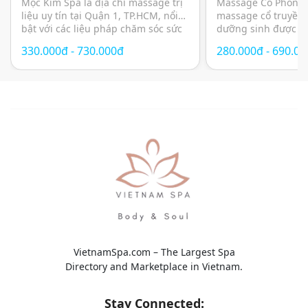
sâu và thư giãn chuẩn
đầu dưỡng sin
Mộc Kim Spa là địa chỉ massage trị
Massage Cổ Phong l
liệu uy tín tại Quận 1, TP.HCM, nổi
massage cổ truyền 
Nhật
bật với các liệu pháp chăm sóc sức
dưỡng sinh được n
khỏe kết hợp giữa kỹ thuật massage
lựa chọn tại TP.HC
330.000đ - 730.000đ
280.000đ - 690.0
hiện đại, thảo dược thiên nhiên và
yên tĩnh, thư giãn 
không gian thư giãn mang cảm
pháp chăm sóc sức 
hứng Nhật Bản. Các liệu trình được
phương pháp Đông
thiết kế nhằm giảm […]
mang đến trải nghi
toàn diện với sự kế
VietnamSpa.com – The Largest Spa
Directory and Marketplace in Vietnam.
Stay Connected: