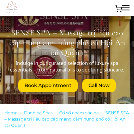
Skip to main content
SENSE SPA – Massage trị liệu cao
cấp mang cảm hứng phố cổ Hội An
tại Quận 1
Indulge in our curated selection of luxury spa
essentials – from natural oils to soothing skincare.
Book Appointment
Call Now
Home
Danh bạ Spas
Cơ sở chăm sóc da
SENSE SPA
– Massage trị liệu cao cấp mang cảm hứng phố cổ Hội An
tại Quận 1