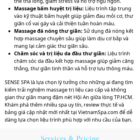
thể thả lỏng, giảm stress và hỗ trợ ngủ ngon.
Massage bấm huyệt trị liệu:
Liệu trình tập trung
vào kỹ thuật bấm huyệt giúp giảm đau mỏi cơ, thư
giãn cổ vai gáy và cải thiện tuần hoàn máu.
Massage đá nóng thư giãn:
Sử dụng đá nóng kết
hợp massage chuyên sâu giúp làm dịu cơ bắp và
mang lại cảm giác thư giãn sâu.
Chăm sóc và trị liệu da đầu thư giãn:
Liệu trình
chăm sóc da đầu kết hợp massage giúp giảm căng
thẳng, thư giãn tinh thần và hỗ trợ lưu thông máu.
SENSE SPA là lựa chọn lý tưởng cho những ai đang tìm
kiếm trải nghiệm massage trị liệu cao cấp và không
gian thư giãn mang đậm nét Hội An giữa lòng TP.HCM.
Khám phá thêm nhiều spa uy tín, review thực tế và
bảng giá cập nhật mới nhất tại VietnamSpa.com để dễ
dàng lựa chọn liệu trình phù hợp với nhu cầu của bạn.
Services & Pricing