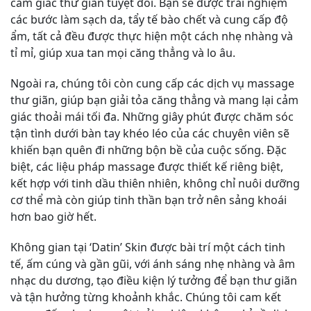
cảm giác thư giãn tuyệt đối. Bạn sẽ được trải nghiệm
các bước làm sạch da, tẩy tế bào chết và cung cấp độ
ẩm, tất cả đều được thực hiện một cách nhẹ nhàng và
tỉ mỉ, giúp xua tan mọi căng thẳng và lo âu.
Ngoài ra, chúng tôi còn cung cấp các dịch vụ massage
thư giãn, giúp bạn giải tỏa căng thẳng và mang lại cảm
giác thoải mái tối đa. Những giây phút được chăm sóc
tận tình dưới bàn tay khéo léo của các chuyên viên sẽ
khiến bạn quên đi những bộn bề của cuộc sống. Đặc
biệt, các liệu pháp massage được thiết kế riêng biệt,
kết hợp với tinh dầu thiên nhiên, không chỉ nuôi dưỡng
cơ thể mà còn giúp tinh thần bạn trở nên sảng khoái
hơn bao giờ hết.
Không gian tại ‘Datin’ Skin được bài trí một cách tinh
tế, ấm cúng và gần gũi, với ánh sáng nhẹ nhàng và âm
nhạc du dương, tạo điều kiện lý tưởng để bạn thư giãn
và tận hưởng từng khoảnh khắc. Chúng tôi cam kết