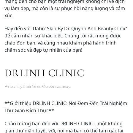
mang đến cho bạn một trải nghiệm không chỉ về dịch
vụ làm đẹp, mà còn là sự phục hồi năng lượng và cảm
xúc.
Hãy đến với ‘Datin’ Skin By Dr. Quynh Anh Beauty Clinic’
để cảm nhận sự khác biệt. Chúng tôi rất mong được
chào đón bạn, và cùng nhau khám phá hành trình
chăm sóc vẻ đẹp tự nhiên của bạn!
DRLINH CLINIC
Written by
Binh Vu
on
October 24, 2025
.
**Giới thiệu DRLINH CLINIC: Nơi Đem Đến Trải Nghiệm
Thư Giãn Đích Thực**
Chào mừng bạn đến với DRLINH CLINIC – một không
gian thư giãn tuyệt vời, nơi mà bạn có thể tạm gác lại