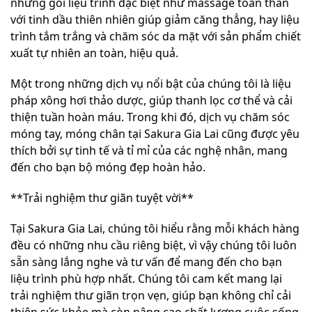
những gói liệu trình đặc biệt như massage toàn thân
với tinh dầu thiên nhiên giúp giảm căng thẳng, hay liệu
trình tắm trắng và chăm sóc da mặt với sản phẩm chiết
xuất tự nhiên an toàn, hiệu quả.
Một trong những dịch vụ nổi bật của chúng tôi là liệu
pháp xông hơi thảo dược, giúp thanh lọc cơ thể và cải
thiện tuần hoàn máu. Trong khi đó, dịch vụ chăm sóc
móng tay, móng chân tại Sakura Gia Lai cũng được yêu
thích bởi sự tinh tế và tỉ mỉ của các nghệ nhân, mang
đến cho bạn bộ móng đẹp hoàn hảo.
**Trải nghiệm thư giãn tuyệt vời**
Tại Sakura Gia Lai, chúng tôi hiểu rằng mỗi khách hàng
đều có những nhu cầu riêng biệt, vì vậy chúng tôi luôn
sẵn sàng lắng nghe và tư vấn để mang đến cho bạn
liệu trình phù hợp nhất. Chúng tôi cam kết mang lại
trải nghiệm thư giãn trọn vẹn, giúp bạn không chỉ cải
thiện sức khỏe mà còn nâng cao chất lượng cuộc sống.