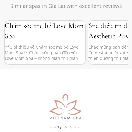
Similar spas in Gia Lai with excellent reviews
Chăm sóc mẹ bé Love Mom
Spa điều trị d
Spa
Aesthetic Priv
**Giới thiệu về Chăm sóc mẹ bé Love
Chào mừng bạn đến với
Mom Spa** Chào mừng bạn đến với
Cd Aesthetic Private 
Love Mom Spa – không gian thư giãn
thiên đường thư giãn
hoàn hảo dành riêng cho các mẹ và bé!
bạn! Tọa lạc tại vị trí
Tọa lạc tại trung tâm thành phố, Love
chúng tôi không chỉ 
Mom Spa được thiết kế với tâm huyết
sóc bản thân, mà còn 
mang lại những giây phút thư giãn […]
hoàn hảo giúp bạn […