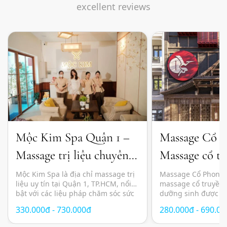
excellent reviews
Mộc Kim Spa Quận 1 –
Massage Cổ 
Massage trị liệu chuyên
Massage cổ tr
sâu và thư giãn chuẩn
đầu dưỡng sin
Mộc Kim Spa là địa chỉ massage trị
Massage Cổ Phong l
liệu uy tín tại Quận 1, TP.HCM, nổi
massage cổ truyền 
Nhật
bật với các liệu pháp chăm sóc sức
dưỡng sinh được n
khỏe kết hợp giữa kỹ thuật massage
lựa chọn tại TP.HC
330.000đ - 730.000đ
280.000đ - 690.0
hiện đại, thảo dược thiên nhiên và
yên tĩnh, thư giãn 
không gian thư giãn mang cảm
pháp chăm sóc sức 