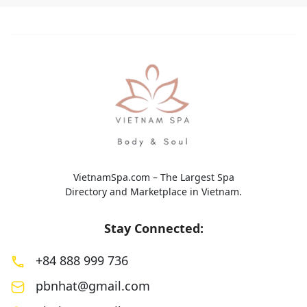
hứng Nhật Bản. Các liệu trình được
phương pháp Đông
thiết kế nhằm giảm […]
mang đến trải nghi
toàn diện với sự kế
VietnamSpa.com – The Largest Spa
Directory and Marketplace in Vietnam.
Stay Connected:
+84 888 999 736
pbnhat@gmail.com