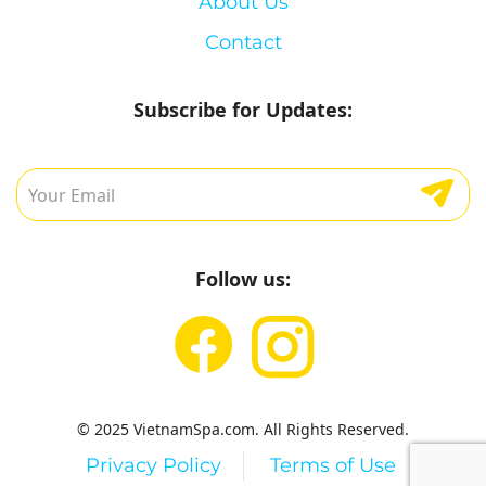
About Us
Contact
Subscribe for Updates:
Follow us:
© 2025 VietnamSpa.com. All Rights Reserved.
Privacy Policy
Terms of Use