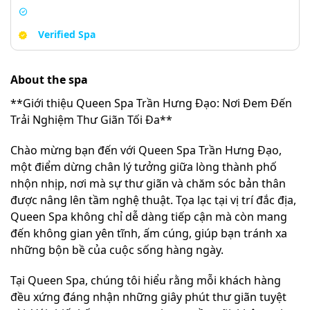
Verified Spa
About the spa
**Giới thiệu Queen Spa Trần Hưng Đạo: Nơi Đem Đến
Trải Nghiệm Thư Giãn Tối Đa**
Chào mừng bạn đến với Queen Spa Trần Hưng Đạo,
một điểm dừng chân lý tưởng giữa lòng thành phố
nhộn nhịp, nơi mà sự thư giãn và chăm sóc bản thân
được nâng lên tầm nghệ thuật. Tọa lạc tại vị trí đắc địa,
Queen Spa không chỉ dễ dàng tiếp cận mà còn mang
đến không gian yên tĩnh, ấm cúng, giúp bạn tránh xa
những bộn bề của cuộc sống hàng ngày.
Tại Queen Spa, chúng tôi hiểu rằng mỗi khách hàng
đều xứng đáng nhận những giây phút thư giãn tuyệt