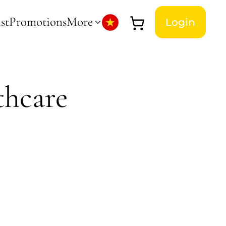
st
Promotions
More
Login
hcare