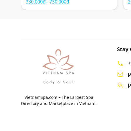
330.000đ - 730.000đ
2
nhiên và không gian thư giãn mang cảm
c
hứng Nhật Bản. Các liệu trình được thiết kế
Đ
nhằm giảm […]
t
Stay
+
p
p
VietnamSpa.com – The Largest Spa
Directory and Marketplace in Vietnam.