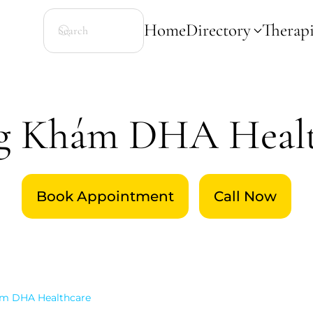
Home
Directory
Therapi
g Khám DHA Healt
Book Appointment
Call Now
m DHA Healthcare