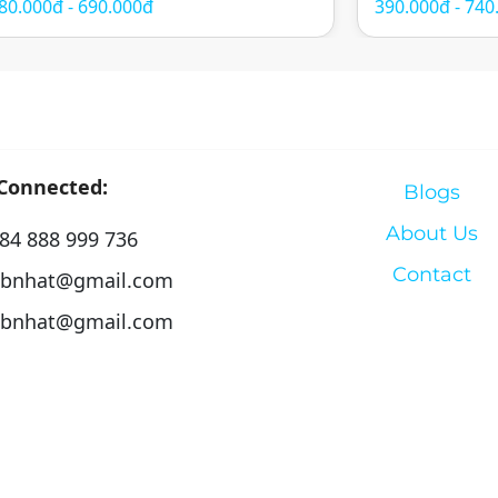
80.000đ - 690.000đ
390.000đ - 740
hăm sóc sức khỏe theo phương pháp
thành phố. Với t
ông phương. Spa mang đến trải nghiệm
hóa, spa mang đ
hư giãn toàn diện với sự kết hợp […]
massage trị […]
 Connected:
Blogs
About Us
84 888 999 736
Contact
bnhat@gmail.com
bnhat@gmail.com