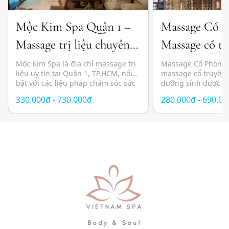
Mộc Kim Spa Quận 1 –
Massage Cổ 
Massage trị liệu chuyên
Massage cổ tr
sâu và thư giãn chuẩn
đầu dưỡng sin
Mộc Kim Spa là địa chỉ massage trị
Massage Cổ Phong l
liệu uy tín tại Quận 1, TP.HCM, nổi
massage cổ truyền 
Nhật
bật với các liệu pháp chăm sóc sức
dưỡng sinh được n
khỏe kết hợp giữa kỹ thuật massage
lựa chọn tại TP.HC
330.000đ - 730.000đ
280.000đ - 690.0
hiện đại, thảo dược thiên nhiên và
yên tĩnh, thư giãn 
không gian thư giãn mang cảm
pháp chăm sóc sức 
hứng Nhật Bản. Các liệu trình được
phương pháp Đông
thiết kế nhằm giảm […]
mang đến trải nghi
toàn diện với sự kế