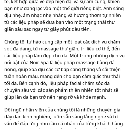
tế, kết hợp giữa vẻ đẹp hiện đại và sự ấm cúng, khiến
bạn như đang lạc vào một thế giới riêng biệt. Ánh sáng
dịu nhẹ, âm nhạc nhẹ nhàng và hương thơm tự nhiên
từ các liệu pháp sẽ đưa bạn vào một trạng thái thư
giãn sâu sắc ngay từ giây phút đầu tiên.
Chúng tôi tự hào cung cấp một loạt các dịch vụ chăm
sóc đa dạng, từ massage thư giãn, trị liệu cơ thể, đến
các liệu pháp làm đẹp cho da. Một trong những dịch vụ
nổi bật của Noir. Spa là liệu pháp massage bằng đá
nóng, giúp xoa dịu các cơ bắp căng thẳng và cải thiện
tuần hoàn máu, mang đến cho bạn cảm giác thư thái
tối đa. Bên cạnh đó, liệu pháp facial chăm sóc da
chuyên sâu với các sản phẩm thiên nhiên tốt nhất sẽ
giúp làn da bạn trở nên rạng rỡ và khỏe mạnh.
Đội ngũ nhân viên của chúng tôi là những chuyên gia
dày dạn kinh nghiệm, luôn sẵn sàng lắng nghe và tư
vấn để đáp ứng nhu cầu cá nhân của từng khách hàng.