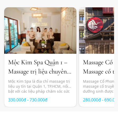
Mộc Kim Spa Quận 1 –
Massage Cổ 
Massage trị liệu chuyên
Massage cổ tr
sâu và thư giãn chuẩn
đầu dưỡng sin
Mộc Kim Spa là địa chỉ massage trị
Massage Cổ Phong l
liệu uy tín tại Quận 1, TP.HCM, nổi
massage cổ truyền 
Nhật
bật với các liệu pháp chăm sóc sức
dưỡng sinh được n
khỏe kết hợp giữa kỹ thuật massage
lựa chọn tại TP.HC
330.000đ - 730.000đ
280.000đ - 690.0
hiện đại, thảo dược thiên nhiên và
yên tĩnh, thư giãn 
không gian thư giãn mang cảm
pháp chăm sóc sức 
hứng Nhật Bản. Các liệu trình được
phương pháp Đông
thiết kế nhằm giảm […]
mang đến trải nghi