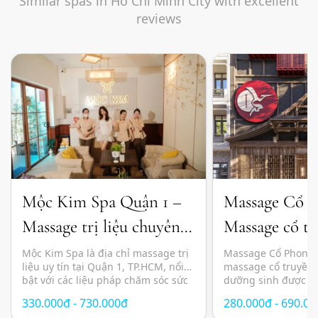
Similar spas in Ho Chi Minh City with excellent
reviews
Mộc Kim Spa Quận 1 –
Massage Cổ 
Massage trị liệu chuyên
Massage cổ tr
sâu và thư giãn chuẩn
đầu dưỡng sin
Mộc Kim Spa là địa chỉ massage trị
Massage Cổ Phong l
liệu uy tín tại Quận 1, TP.HCM, nổi
massage cổ truyền 
Nhật
bật với các liệu pháp chăm sóc sức
dưỡng sinh được n
khỏe kết hợp giữa kỹ thuật massage
lựa chọn tại TP.HC
330.000đ - 730.000đ
280.000đ - 690.0
hiện đại, thảo dược thiên nhiên và
yên tĩnh, thư giãn 