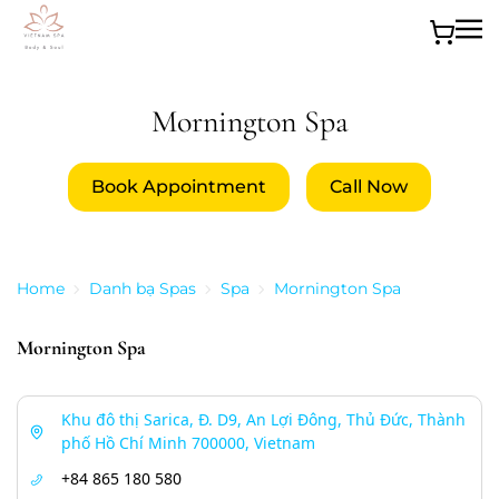
Skip to main content
Mornington Spa
Book Appointment
Call Now
Home
Danh bạ Spas
Spa
Mornington Spa
Mornington Spa
Khu đô thị Sarica, Đ. D9, An Lợi Đông, Thủ Đức, Thành
phố Hồ Chí Minh 700000, Vietnam
+84 865 180 580