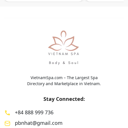
không gian thư giãn mang cảm
pháp chăm sóc sức 
hứng Nhật Bản. Các liệu trình được
phương pháp Đông
thiết kế nhằm giảm […]
mang đến trải nghi
toàn diện với sự kế
VietnamSpa.com – The Largest Spa
Directory and Marketplace in Vietnam.
Stay Connected:
+84 888 999 736
pbnhat@gmail.com