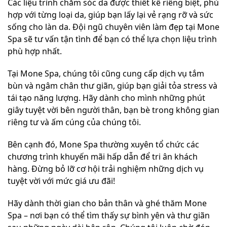
Các liệu trình chăm sóc da được thiết kế riêng biệt, phù
hợp với từng loại da, giúp bạn lấy lại vẻ rạng rỡ và sức
sống cho làn da. Đội ngũ chuyên viên làm đẹp tại Mone
Spa sẽ tư vấn tận tình để bạn có thể lựa chọn liệu trình
phù hợp nhất.
Tại Mone Spa, chúng tôi cũng cung cấp dịch vụ tắm
bùn và ngâm chân thư giãn, giúp bạn giải tỏa stress và
tái tạo năng lượng. Hãy dành cho mình những phút
giây tuyệt vời bên người thân, bạn bè trong không gian
riêng tư và ấm cúng của chúng tôi.
Bên cạnh đó, Mone Spa thường xuyên tổ chức các
chương trình khuyến mãi hấp dẫn để tri ân khách
hàng. Đừng bỏ lỡ cơ hội trải nghiệm những dịch vụ
tuyệt vời với mức giá ưu đãi!
Hãy dành thời gian cho bản thân và ghé thăm Mone
Spa – nơi bạn có thể tìm thấy sự bình yên và thư giãn