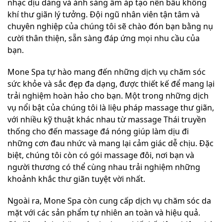
nhạc dịu dàng và ánh sáng ấm áp tạo nên bầu không
khí thư giãn lý tưởng. Đội ngũ nhân viên tận tâm và
chuyên nghiệp của chúng tôi sẽ chào đón bạn bằng nụ
cười thân thiện, sẵn sàng đáp ứng mọi nhu cầu của
bạn.
Mone Spa tự hào mang đến những dịch vụ chăm sóc
sức khỏe và sắc đẹp đa dạng, được thiết kế để mang lại
trải nghiệm hoàn hảo cho bạn. Một trong những dịch
vụ nổi bật của chúng tôi là liệu pháp massage thư giãn,
với nhiều kỹ thuật khác nhau từ massage Thái truyền
thống cho đến massage đá nóng giúp làm dịu đi
những cơn đau nhức và mang lại cảm giác dễ chịu. Đặc
biệt, chúng tôi còn có gói massage đôi, nơi bạn và
người thương có thể cùng nhau trải nghiệm những
khoảnh khắc thư giãn tuyệt vời nhất.
Ngoài ra, Mone Spa còn cung cấp dịch vụ chăm sóc da
mặt với các sản phẩm tự nhiên an toàn và hiệu quả.