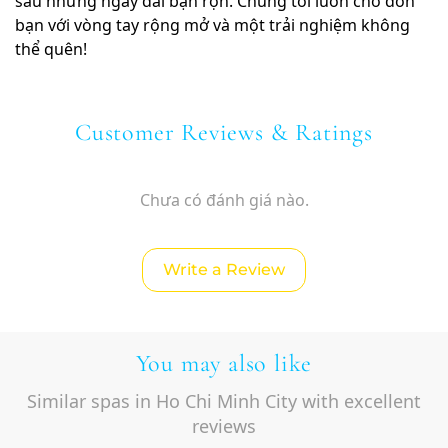
sau những ngày dài bận rộn. Chúng tôi luôn chờ đón
bạn với vòng tay rộng mở và một trải nghiệm không
thể quên!
Customer Reviews & Ratings
Chưa có đánh giá nào.
Write a Review
You may also like
Similar spas in Ho Chi Minh City with excellent
reviews