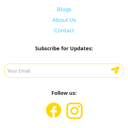
Blogs
About Us
Contact
Subscribe for Updates:
Follow us: