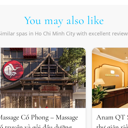
You may also like
Similar spas in Ho Chi Minh City with excellent review
assage Cổ Phong – Massage
Anam QT S
ổ truyền và gội đầu dưỡng
thư giãn ri