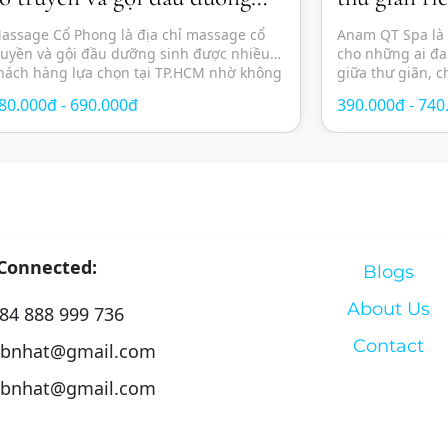
inh thư giãn
sức khỏe to
assage Cổ Phong là địa chỉ massage cổ
Anam QT Spa là
ruyền và gội đầu dưỡng sinh được nhiều
cho những ai đa
hách hàng lựa chọn tại TP.HCM nhờ không
giữa thư giãn, 
ian yên tĩnh, thư giãn cùng các liệu pháp
đẹp trong không
80.000đ - 690.000đ
390.000đ - 740
hăm sóc sức khỏe theo phương pháp
thành phố. Với t
ông phương. Spa mang đến trải nghiệm
hóa, spa mang đ
hư giãn toàn diện với sự kết hợp […]
massage trị […]
 Connected:
Blogs
About Us
84 888 999 736
Contact
bnhat@gmail.com
bnhat@gmail.com