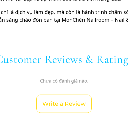
chỉ là dịch vụ làm đẹp, mà còn là hành trình chăm s
ẵn sàng chào đón bạn tại MonChéri Nailroom – Nail &
Customer Reviews & Rating
Chưa có đánh giá nào.
Write a Review