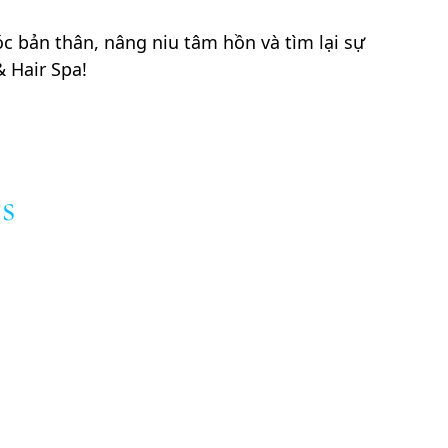
óc bản thân, nâng niu tâm hồn và tìm lại sự
 Hair Spa!
s