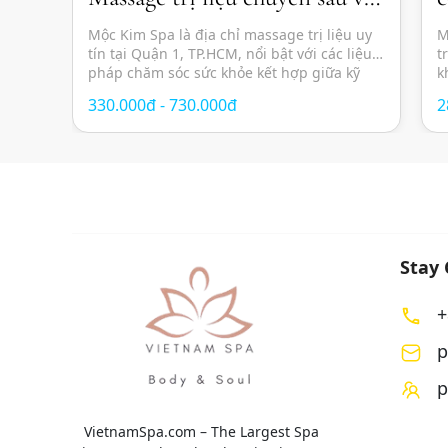
thư giãn chuẩn Nhật
s
Mộc Kim Spa là địa chỉ massage trị liệu uy
M
tín tại Quận 1, TP.HCM, nổi bật với các liệu
t
pháp chăm sóc sức khỏe kết hợp giữa kỹ
k
thuật massage hiện đại, thảo dược thiên
g
330.000đ - 730.000đ
2
nhiên và không gian thư giãn mang cảm
c
hứng Nhật Bản. Các liệu trình được thiết kế
Đ
nhằm giảm […]
t
Stay
+
p
p
VietnamSpa.com – The Largest Spa