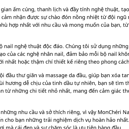
gian ấm cúng, thanh lịch và đầy tính nghệ thuật, tạ
c cảm nhận được sự chào đón nồng nhiệt từ đội ngũ 
 phù hợp nhất với nhu cầu và mong muốn của bạn, từ
 bộ nail nghệ thuật độc đáo. Chúng tôi sử dụng nhữn
 tạo của các nghệ nhân nail, đảm bảo mỗi bộ nail khô
 nhất hoặc thậm chí thiết kế riêng theo phong cách
gội đầu thư giãn và massage da đầu, giúp bạn xóa ta
 hương dễ chịu của tinh dầu tự nhiên, bạn sẽ tìm th
n từ những chi tiết nhỏ nhất, mang đến cảm giác thoả
 những nhu cầu và sở thích riêng, vì vậy MonChéri 
 cho bạn những trải nghiệm dịch vụ hoàn hảo nhất
ơi mà cái đẹp và sự chăm sóc là ưu tiên hàng đầu.