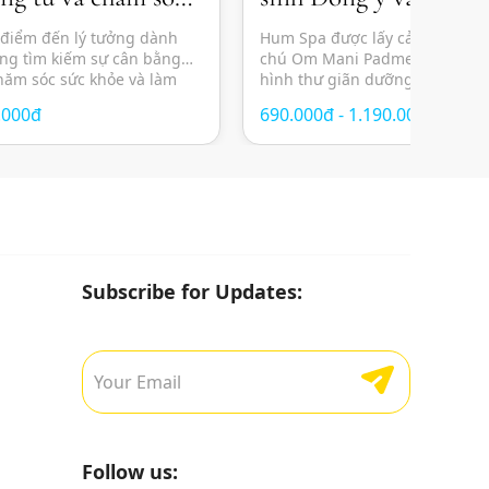
àn diện
tĩnh
 điểm đến lý tưởng dành
Hum Spa được lấy cảm hứng từ
ng tìm kiếm sự cân bằng
chú Om Mani Padme Hum, ma
chăm sóc sức khỏe và làm
hình thư giãn dưỡng sinh Đông
 gian yên tĩnh giữa lòng
không gian thiền tĩnh, giúp câ
.000đ
690.000đ - 1.190.000đ
riết lý chăm sóc cá nhân
– tâm – trí giữa nhịp sống hiện
ến đa dạng dịch vụ từ
lực. Không chỉ đơn thuần là mộ
massage […]
Subscribe for Updates:
Follow us: