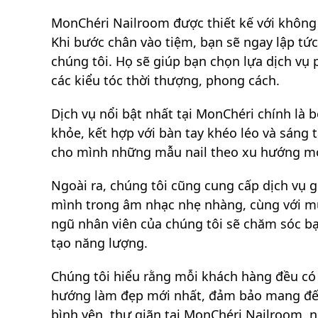
MonChéri Nailroom được thiết kế với không 
Khi bước chân vào tiệm, bạn sẽ ngay lập tứ
chúng tôi. Họ sẽ giúp bạn chọn lựa dịch vụ
các kiểu tóc thời thượng, phong cách.
Dịch vụ nổi bật nhất tại MonChéri chính là
khỏe, kết hợp với bàn tay khéo léo và sáng
cho mình những mẫu nail theo xu hướng mới
Ngoài ra, chúng tôi cũng cung cấp dịch vụ 
mình trong âm nhạc nhẹ nhàng, cùng với mùi
ngũ nhân viên của chúng tôi sẽ chăm sóc bạ
tạo năng lượng.
Chúng tôi hiểu rằng mỗi khách hàng đều có
hướng làm đẹp mới nhất, đảm bảo mang đến
bình yên, thư giãn tại MonChéri Nailroom, n