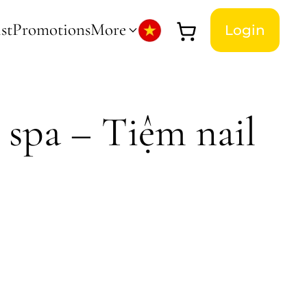
st
Promotions
More
Login
spa – Tiệm nail