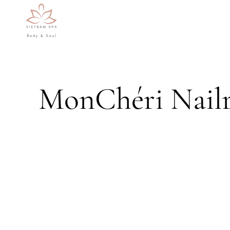
Skip to main content
MonChéri Nailr