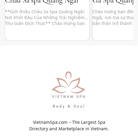
**Giới thiệu Châu Sa Spa Quảng Ngãi:
Chào mừng bạn đến v
Nơi Khởi Đầu Của Những Trải Nghiệm
Ngãi, nơi mà sự thư 
Thư Giãn Đích Thực** Chào mừng bạn
bản thân trở thành m
đến với Châu Sa Spa Quảng Ngãi – một
thiếu trong cuộc sốn
thiên đường thư giãn giữa lòng thành
bạn. Tọa lạc tại vị trí
phố, nơi bạn có thể tạm gác lại những lo
lòng thành phố Quản
toan hằng ngày để tìm về sự bình […]
được thiết kế với khô
VietnamSpa.com – The Largest Spa
Directory and Marketplace in Vietnam.