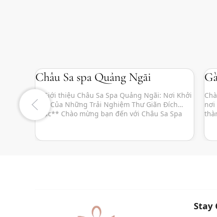
Châu Sa spa Quảng Ngãi
Gà
**Giới thiệu Châu Sa Spa Quảng Ngãi: Nơi Khởi
Chà
Đầu Của Những Trải Nghiệm Thư Giãn Đích
nơi
Thực** Chào mừng bạn đến với Châu Sa Spa
thà
Quảng Ngãi – một thiên đường thư giãn giữa
sốn
lòng thành phố, nơi bạn có thể tạm gác lại
lợi
những lo toan hằng ngày để tìm về sự bình […]
Spa
Stay