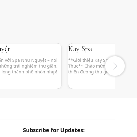
yệt
Kay Spa
n với Spa Như Nguyệt – nơi
**Giới thiệu Kay Spa – Nơi Thư G
những trải nghiệm thư giãn
Thực** Chào mừng bạn đến với K
a lòng thành phố nhộn nhịp!
thiên đường thư giãn giữa lòng 
đến sự bình yên và tái tạo
nhịp! Tại Kay Spa, chúng tôi khô
 thể lẫn tâm hồn, Spa Như
đến cho bạn những liệu pháp là
 là điểm […]
sóc sức khỏe, mà còn là một trải
Subscribe for Updates: