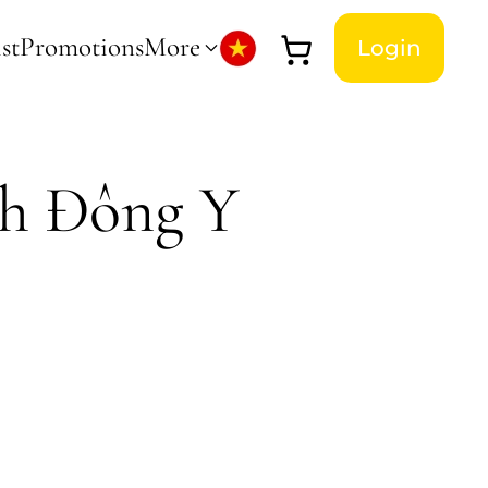
st
Promotions
More
Login
nh Đông Y