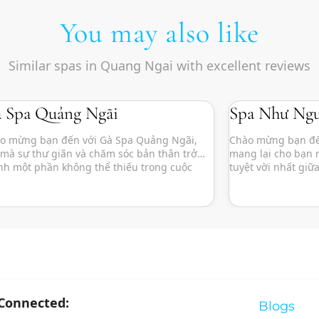
You may also like
Similar spas in Quang Ngai with excellent reviews
 Spa Quảng Ngãi
Spa Như Ngu
o mừng bạn đến với Gà Spa Quảng Ngãi,
Chào mừng bạn đế
 mà sự thư giãn và chăm sóc bản thân trở
mang lại cho bạn 
nh một phần không thể thiếu trong cuộc
tuyệt vời nhất giữ
g hàng ngày của bạn. Tọa lạc tại vị trí thuận
Với sứ mệnh mang 
 ngay giữa lòng thành phố Quảng Ngãi, Gà
năng lượng cho cơ
 được thiết kế với không gian […]
Nguyệt hứa hẹn sẽ
 Connected:
Blogs