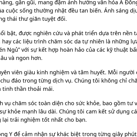
nhàng, gần gũi, mang đậm ảnh hưởng văn hóa Á Đông.
 của cuộc sống thường nhật đều tan biến. Ánh sáng d
 thái thư giãn tuyệt đối.
i bật, được nghiên cứu và phát triển dựa trên nền t
, hay các liệu trình chăm sóc da tự nhiên là những 
“Kén Ngủ” với sự kết hợp hoàn hảo của các kỹ thuật b
sâu và ngon hơn.
uyên viên giàu kinh nghiệm và tâm huyết. Mỗi người
và chu đáo trong từng dịch vụ. Chúng tôi không chỉ 
tinh thần thoải mái.
ch vụ chăm sóc toàn diện cho sức khỏe, bao gồm tư 
ì sự khỏe mạnh lâu dài. Chúng tôi cam kết sử dụng cá
lại trải nghiệm tốt nhất cho bạn.
ông Y để cảm nhận sự khác biệt trong từng giây phút 