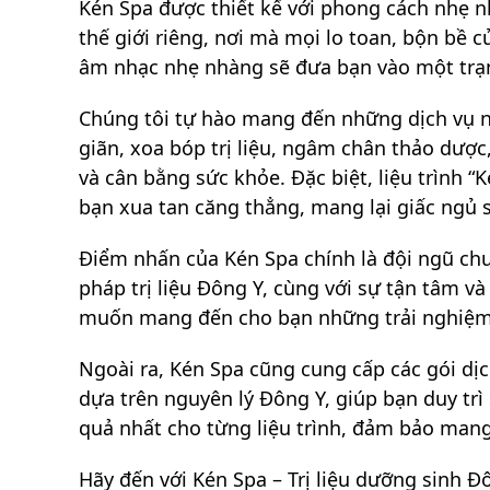
Kén Spa được thiết kế với phong cách nhẹ 
thế giới riêng, nơi mà mọi lo toan, bộn bề
âm nhạc nhẹ nhàng sẽ đưa bạn vào một trạng
Chúng tôi tự hào mang đến những dịch vụ nổ
giãn, xoa bóp trị liệu, ngâm chân thảo dược
và cân bằng sức khỏe. Đặc biệt, liệu trình 
bạn xua tan căng thẳng, mang lại giấc ngủ 
Điểm nhấn của Kén Spa chính là đội ngũ ch
pháp trị liệu Đông Y, cùng với sự tận tâm 
muốn mang đến cho bạn những trải nghiệm 
Ngoài ra, Kén Spa cũng cung cấp các gói dị
dựa trên nguyên lý Đông Y, giúp bạn duy tr
quả nhất cho từng liệu trình, đảm bảo mang 
Hãy đến với Kén Spa – Trị liệu dưỡng sinh Đ