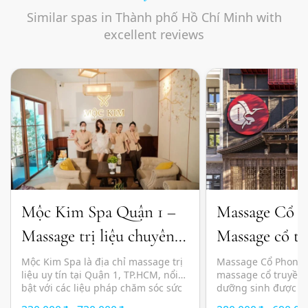
Similar spas in Thành phố Hồ Chí Minh with
excellent reviews
Mộc Kim Spa Quận 1 –
Massage Cổ 
Massage trị liệu chuyên
Massage cổ tr
sâu và thư giãn chuẩn
đầu dưỡng sin
Mộc Kim Spa là địa chỉ massage trị
Massage Cổ Phong l
liệu uy tín tại Quận 1, TP.HCM, nổi
massage cổ truyền 
Nhật
bật với các liệu pháp chăm sóc sức
dưỡng sinh được n
khỏe kết hợp giữa kỹ thuật massage
lựa chọn tại TP.HC