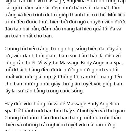
Ngoài các dịch vụ massage, Angelina Spa còn cung cấp
các gói chăm sóc sắc đẹp như chăm sóc da mặt, tắm
trắng và liệu trình detox giúp thanh lọc cơ thể. Mỗi liệu
trình đều được thực hiện bởi đội ngũ chuyên viên được
đào tạo bài bản, đảm bảo mang lại hiệu quả tối đa và
an toàn nhất cho bạn.
Chúng tôi hiểu rằng, trong nhịp sống hiện đại đầy áp
lực, việc dành thời gian chăm sóc bản thân là điều vô
cùng cần thiết. Vì vậy, tại Massage Body Angelina Spa,
mỗi khách hàng đều được hưởng những dịch vụ tốt
nhất với mức giá hợp lý. Chúng tôi cam kết mang đến
cho bạn những phút giây thư giãn tuyệt vời, giúp bạn
lấy lại sự cân bằng trong cuộc sống.
Hãy đến với chúng tôi và để Massage Body Angelina
Spa trở thành nơi bạn tìm thấy sự bình yên và thư giãn.
Chúng tôi luôn chào đón bạn bằng một nụ cười thân
thiện và những trải nghiệm tuyệt vời mà bạn xứng