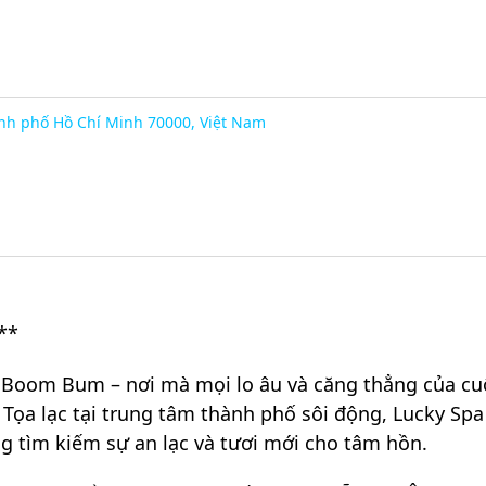
nh phố Hồ Chí Minh 70000, Việt Nam
**
Boom Bum – nơi mà mọi lo âu và căng thẳng của cu
 Tọa lạc tại trung tâm thành phố sôi động, Lucky Sp
g tìm kiếm sự an lạc và tươi mới cho tâm hồn.