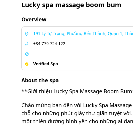
Lucky spa massage boom bum
Overview
191 Lý Tự Trọng, Phường Bến Thành, Quận 1, Thà
+84 779 724 122
Verified Spa
About the spa
**Giới thiệu Lucky Spa Massage Boom Bum
Chào mừng bạn đến với Lucky Spa Massage 
chỗ cho những phút giây thư giãn tuyệt vời.
một thiên đường bình yên cho những ai đan