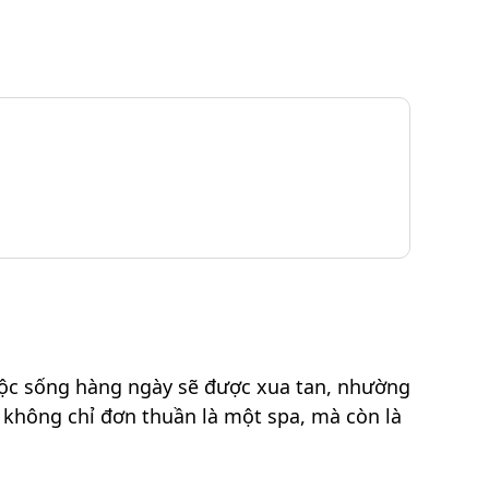
ộc sống hàng ngày sẽ được xua tan, nhường
a không chỉ đơn thuần là một spa, mà còn là