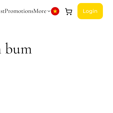
st
Promotions
More
Login
m bum