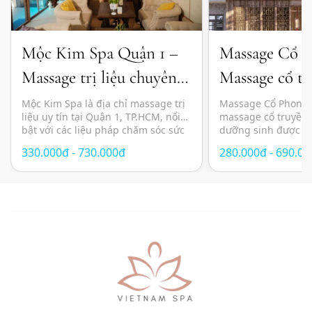
Mộc Kim Spa Quận 1 –
Massage Cổ 
Massage trị liệu chuyên
Massage cổ tr
sâu và thư giãn chuẩn
đầu dưỡng sin
Mộc Kim Spa là địa chỉ massage trị
Massage Cổ Phong l
liệu uy tín tại Quận 1, TP.HCM, nổi
massage cổ truyền 
Nhật
bật với các liệu pháp chăm sóc sức
dưỡng sinh được n
khỏe kết hợp giữa kỹ thuật massage
lựa chọn tại TP.HC
330.000đ - 730.000đ
280.000đ - 690.0
hiện đại, thảo dược thiên nhiên và
yên tĩnh, thư giãn 
không gian thư giãn mang cảm
pháp chăm sóc sức 
hứng Nhật Bản. Các liệu trình được
phương pháp Đông
thiết kế nhằm giảm […]
mang đến trải nghi
toàn diện với sự kế