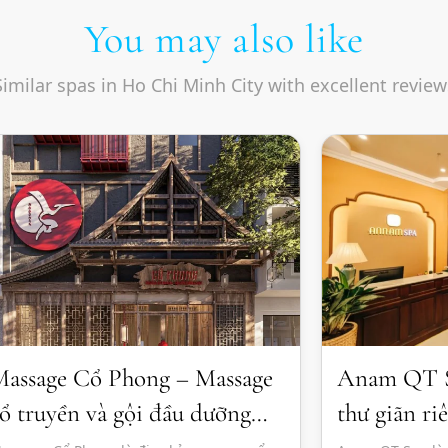
You may also like
Similar spas in Ho Chi Minh City with excellent review
assage Cổ Phong – Massage
Anam QT S
ổ truyền và gội đầu dưỡng
thư giãn ri
inh thư giãn
sức khỏe to