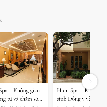
s
pa – Không gian
Hum Spa – Không gi
êng tư và chăm sóc
sinh Đông y và thư gi
àn diện
tĩnh