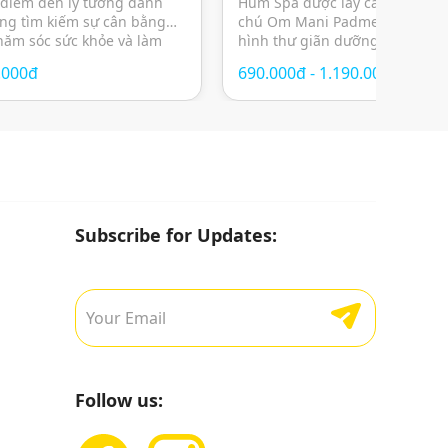
 điểm đến lý tưởng dành
Hum Spa được lấy cảm hứng từ
ng tìm kiếm sự cân bằng
chú Om Mani Padme Hum, ma
chăm sóc sức khỏe và làm
hình thư giãn dưỡng sinh Đông
 gian yên tĩnh giữa lòng
không gian thiền tĩnh, giúp câ
.000đ
690.000đ - 1.190.000đ
riết lý chăm sóc cá nhân
– tâm – trí giữa nhịp sống hiện
ến đa dạng dịch vụ từ
lực. Không chỉ đơn thuần là mộ
massage […]
Subscribe for Updates:
Follow us: