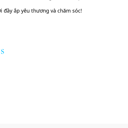
ới đầy ắp yêu thương và chăm sóc!
s