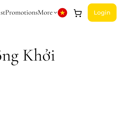
st
Promotions
More
Login
ồng Khởi