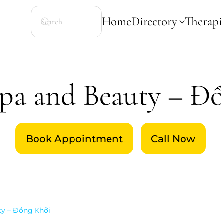
Home
Directory
Therapi
Spa and Beauty – Đ
Book Appointment
Call Now
ty – Đồng Khởi