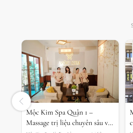
Mộc Kim Spa Quận 1 –
M
Massage trị liệu chuyên sâu và
c
thư giãn chuẩn Nhật
s