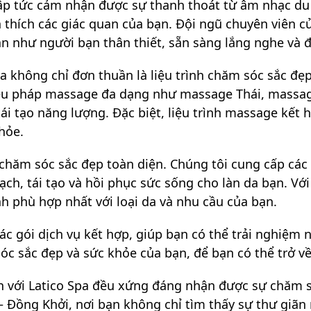
 lập tức cảm nhận được sự thanh thoát từ âm nhạc du
h thích các giác quan của bạn. Đội ngũ chuyên viên 
n như người bạn thân thiết, sẵn sàng lắng nghe và 
Spa không chỉ đơn thuần là liệu trình chăm sóc sắc đẹ
 liệu pháp massage đa dạng như massage Thái, mass
ái tạo năng lượng. Đặc biệt, liệu trình massage kết
hỏe.
c chăm sóc sắc đẹp toàn diện. Chúng tôi cung cấp các
ch, tái tạo và hồi phục sức sống cho làn da bạn. Với
h phù hợp nhất với loại da và nhu cầu của bạn.
ác gói dịch vụ kết hợp, giúp bạn có thể trải nghiệm 
óc sắc đẹp và sức khỏe của bạn, để bạn có thể trở về
ến với Latico Spa đều xứng đáng nhận được sự chăm 
 – Đồng Khởi, nơi bạn không chỉ tìm thấy sự thư giã