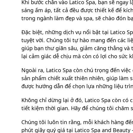
Khi bước chân vào Latico Spa, bạn sẽ ngay
sáng ấm áp, tất cả đều được thiết kế để kíc
trong ngành làm đẹp và spa, sẽ chào đón bạ
Đặc biệt, những dịch vụ nổi bật tại Latico 
tuyệt vời. Chúng tôi tự hào mang đến các
giúp bạn thư giãn sâu, giảm căng thẳng và t
lại cảm giác dễ chịu mà còn có lợi cho sức k
Ngoài ra, Latico Spa còn chú trọng đến việ
sản phẩm chiết xuất thiên nhiên, giúp làm sạ
được hướng dẫn để chọn lựa những liệu trìn
Không chỉ dừng lại ở đó, Latico Spa còn có c
tiết kiệm thời gian. Hãy để chúng tôi chăm s
Chúng tôi luôn tin rằng, mỗi khách hàng đ
phút giây quý giá tại Latico Spa and Beauty