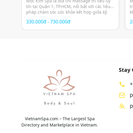
Mộc Kim Spa là địa chỉ massage trị liệu uy
M
tín tại Quận 1, TP.HCM, nổi bật với các liệu
t
pháp chăm sóc sức khỏe kết hợp giữa kỹ
k
thuật massage hiện đại, thảo dược thiên
g
330.000đ - 730.000đ
2
nhiên và không gian thư giãn mang cảm
c
hứng Nhật Bản. Các liệu trình được thiết kế
Đ
nhằm giảm […]
t
Stay
+
p
p
VietnamSpa.com – The Largest Spa
Directory and Marketplace in Vietnam.