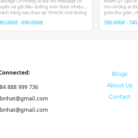
assage Cổ Phong là địa chỉ massage cổ
Anam QT Spa là
ruyền và gội đầu dưỡng sinh được nhiều
cho những ai đa
hách hàng lựa chọn tại TP.HCM nhờ không
giữa thư giãn, 
ian yên tĩnh, thư giãn cùng các liệu pháp
đẹp trong không
80.000đ - 690.000đ
390.000đ - 740
hăm sóc sức khỏe theo phương pháp
thành phố. Với t
ông phương. Spa mang đến trải nghiệm
hóa, spa mang đ
hư giãn toàn diện với sự kết hợp […]
massage trị […]
 Connected:
Blogs
About Us
84 888 999 736
Contact
bnhat@gmail.com
bnhat@gmail.com