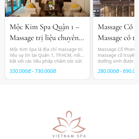
Mộc Kim Spa Quận 1 –
Massage Cổ 
Massage trị liệu chuyên
Massage cổ tr
sâu và thư giãn chuẩn
đầu dưỡng sin
Mộc Kim Spa là địa chỉ massage trị
Massage Cổ Phong l
liệu uy tín tại Quận 1, TP.HCM, nổi
massage cổ truyền 
Nhật
bật với các liệu pháp chăm sóc sức
dưỡng sinh được n
khỏe kết hợp giữa kỹ thuật massage
lựa chọn tại TP.HC
330.000đ - 730.000đ
280.000đ - 690.0
hiện đại, thảo dược thiên nhiên và
yên tĩnh, thư giãn 
không gian thư giãn mang cảm
pháp chăm sóc sức 
hứng Nhật Bản. Các liệu trình được
phương pháp Đông
thiết kế nhằm giảm […]
mang đến trải nghi
toàn diện với sự kế