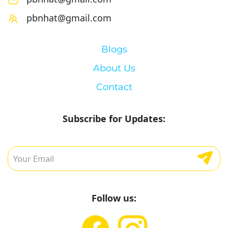
pbnhat@gmail.com
Blogs
About Us
Contact
Subscribe for Updates:
Follow us: