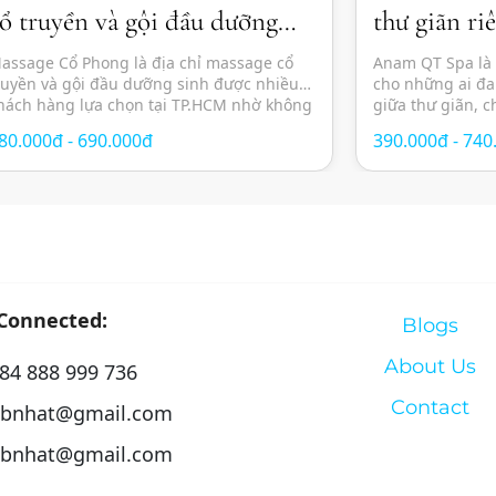
ổ truyền và gội đầu dưỡng
thư giãn ri
inh thư giãn
sức khỏe to
assage Cổ Phong là địa chỉ massage cổ
Anam QT Spa là
ruyền và gội đầu dưỡng sinh được nhiều
cho những ai đa
hách hàng lựa chọn tại TP.HCM nhờ không
giữa thư giãn, 
ian yên tĩnh, thư giãn cùng các liệu pháp
đẹp trong không
80.000đ - 690.000đ
390.000đ - 740
hăm sóc sức khỏe theo phương pháp
thành phố. Với t
ông phương. Spa mang đến trải nghiệm
hóa, spa mang đ
hư giãn toàn diện với sự kết hợp […]
massage trị […]
 Connected:
Blogs
About Us
84 888 999 736
Contact
bnhat@gmail.com
bnhat@gmail.com