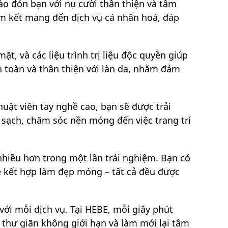
o đón bạn với nụ cười thân thiện và tâm
am kết mang đến dịch vụ cá nhân hoá, đáp
, và các liệu trình trị liệu độc quyền giúp
n toàn và thân thiện với làn da, nhằm đảm
huật viên tay nghề cao, bạn sẽ được trải
 sạch, chăm sóc nền móng đến việc trang trí
 nhiều hơn trong một lần trải nghiệm. Bạn có
ge kết hợp làm đẹp móng – tất cả đều được
ới mỗi dịch vụ. Tại HEBE, mỗi giây phút
thư giãn không giới hạn và làm mới lại tâm