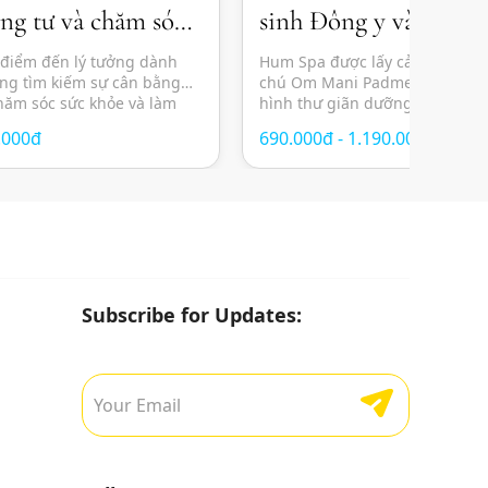
êng tư và chăm sóc
sinh Đông y và thư gi
àn diện
tĩnh
 điểm đến lý tưởng dành
Hum Spa được lấy cảm hứng từ
ng tìm kiếm sự cân bằng
chú Om Mani Padme Hum, ma
chăm sóc sức khỏe và làm
hình thư giãn dưỡng sinh Đông
 gian yên tĩnh giữa lòng
không gian thiền tĩnh, giúp câ
.000đ
690.000đ - 1.190.000đ
riết lý chăm sóc cá nhân
– tâm – trí giữa nhịp sống hiện
ến đa dạng dịch vụ từ
lực. Không chỉ đơn thuần là mộ
massage […]
Subscribe for Updates: