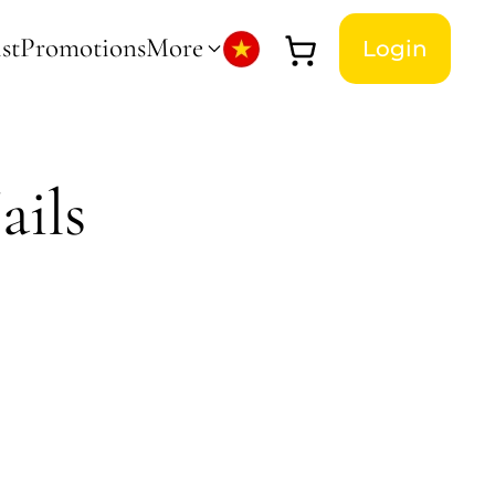
st
Promotions
More
Login
ails