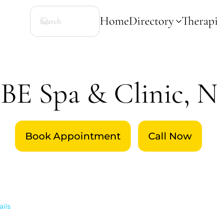
Home
Directory
Therapi
E Spa & Clinic, N
Book Appointment
Call Now
ails