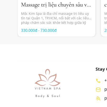
Massage trị liệu chuyên sâu và
c
thư giãn chuẩn Nhật
s
Mộc Kim Spa là địa chỉ massage trị liệu uy
M
tín tại Quận 1, TP.HCM, nổi bật với các liệu
t
pháp chăm sóc sức khỏe kết hợp giữa kỹ
k
thuật massage hiện đại, thảo dược thiên
g
330.000đ - 730.000đ
2
nhiên và không gian thư giãn mang cảm
c
hứng Nhật Bản. Các liệu trình được thiết kế
Đ
nhằm giảm […]
t
Stay
+
p
p