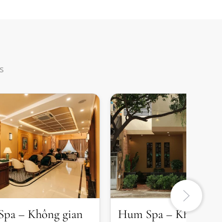
s
pa – Không gian
Hum Spa – Không gi