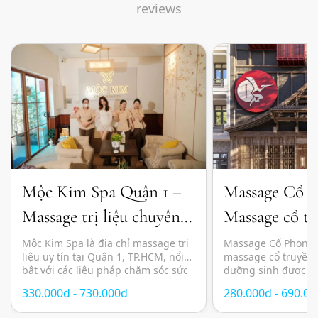
reviews
Mộc Kim Spa Quận 1 –
Massage Cổ 
Massage trị liệu chuyên
Massage cổ tr
sâu và thư giãn chuẩn
đầu dưỡng sin
Mộc Kim Spa là địa chỉ massage trị
Massage Cổ Phong l
liệu uy tín tại Quận 1, TP.HCM, nổi
massage cổ truyền 
Nhật
bật với các liệu pháp chăm sóc sức
dưỡng sinh được n
khỏe kết hợp giữa kỹ thuật massage
lựa chọn tại TP.HC
330.000đ - 730.000đ
280.000đ - 690.0
hiện đại, thảo dược thiên nhiên và
yên tĩnh, thư giãn 
không gian thư giãn mang cảm
pháp chăm sóc sức 