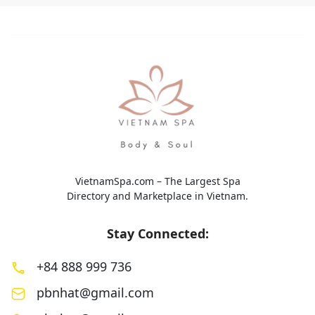
hứng Nhật Bản. Các liệu trình được
phương pháp Đông
thiết kế nhằm giảm […]
mang đến trải nghi
toàn diện với sự kế
VietnamSpa.com – The Largest Spa
Directory and Marketplace in Vietnam.
Stay Connected:
+84 888 999 736
pbnhat@gmail.com