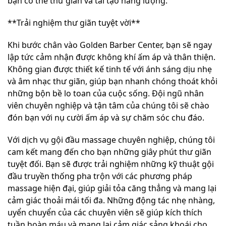
bạn có thể thư giãn và tái tạo năng lượng.
**Trải nghiệm thư giãn tuyệt vời**
Khi bước chân vào Golden Barber Center, bạn sẽ ngay
lập tức cảm nhận được không khí ấm áp và thân thiện.
Không gian được thiết kế tinh tế với ánh sáng dịu nhẹ
và âm nhạc thư giãn, giúp bạn nhanh chóng thoát khỏi
những bộn bề lo toan của cuộc sống. Đội ngũ nhân
viên chuyên nghiệp và tận tâm của chúng tôi sẽ chào
đón bạn với nụ cười ấm áp và sự chăm sóc chu đáo.
Với dịch vụ gội đầu massage chuyên nghiệp, chúng tôi
cam kết mang đến cho bạn những giây phút thư giãn
tuyệt đối. Bạn sẽ được trải nghiệm những kỹ thuật gội
đầu truyền thống pha trộn với các phương pháp
massage hiện đại, giúp giải tỏa căng thẳng và mang lại
cảm giác thoải mái tối đa. Những động tác nhẹ nhàng,
uyển chuyển của các chuyên viên sẽ giúp kích thích
tuần hoàn máu và mang lại cảm giác sảng khoái cho