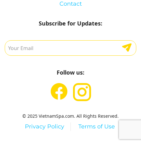
Contact
Subscribe for Updates:
Follow us:
© 2025 VietnamSpa.com. All Rights Reserved.
Privacy Policy
Terms of Use