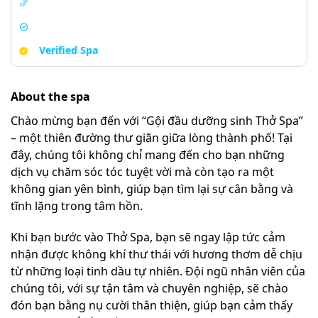
Verified Spa
About the spa
Chào mừng bạn đến với “Gội đầu dưỡng sinh Thở Spa”
– một thiên đường thư giãn giữa lòng thành phố! Tại
đây, chúng tôi không chỉ mang đến cho bạn những
dịch vụ chăm sóc tóc tuyệt vời mà còn tạo ra một
không gian yên bình, giúp bạn tìm lại sự cân bằng và
tĩnh lặng trong tâm hồn.
Khi bạn bước vào Thở Spa, bạn sẽ ngay lập tức cảm
nhận được không khí thư thái với hương thơm dễ chịu
từ những loại tinh dầu tự nhiên. Đội ngũ nhân viên của
chúng tôi, với sự tận tâm và chuyên nghiệp, sẽ chào
đón bạn bằng nụ cười thân thiện, giúp bạn cảm thấy