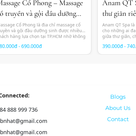
assage Cổ Phong – Massage
Anam QT S
ổ truyền và gội đầu dưỡng
thư giãn ri
inh thư giãn
sức khỏe to
assage Cổ Phong là địa chỉ massage cổ
Anam QT Spa là
ruyền và gội đầu dưỡng sinh được nhiều
cho những ai đa
hách hàng lựa chọn tại TP.HCM nhờ không
giữa thư giãn, 
ian yên tĩnh, thư giãn cùng các liệu pháp
đẹp trong không
80.000đ - 690.000đ
390.000đ - 740
hăm sóc sức khỏe theo phương pháp
thành phố. Với t
ông phương. Spa mang đến trải nghiệm
hóa, spa mang đ
hư giãn toàn diện với sự kết hợp […]
massage trị […]
 Connected:
Blogs
About Us
84 888 999 736
Contact
bnhat@gmail.com
bnhat@gmail.com