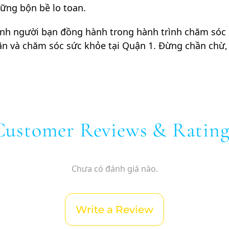
ững bộn bề lo toan.
ành người bạn đồng hành trong hành trình chăm sóc
iãn và chăm sóc sức khỏe tại Quận 1. Đừng chần chừ,
Customer Reviews & Rating
Chưa có đánh giá nào.
Write a Review