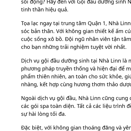
sôi động? Hãy đến với Gội đầu dưỡng sinh N
tinh thần hiệu quả.
Tọa lạc ngay tại trung tâm Quận 1, Nhà Lin
sóc bản thân. Với không gian thiết kế ấm c
cuộc sống xô bồ. Đội ngũ nhân viên tận tâ
cho bạn những trải nghiệm tuyệt vời nhất.
Dịch vụ gội đầu dưỡng sinh tại Nhà Linn là
phương pháp truyền thống và hiện đại để ma
phẩm thiên nhiên, an toàn cho sức khỏe, gi
nhàng, kết hợp cùng hương thơm thảo dược t
Ngoài dịch vụ gội đầu, Nhà Linn cũng cung 
các gói spa toàn diện. Tất cả các liệu trìn
sự hài lòng tối đa.
Đặc biệt, với không gian thoáng đãng và yên