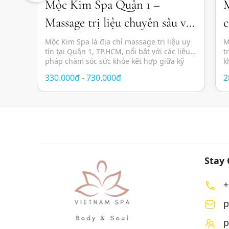
Mộc Kim Spa Quận 1 –
M
Massage trị liệu chuyên sâu và
c
thư giãn chuẩn Nhật
s
Mộc Kim Spa là địa chỉ massage trị liệu uy
M
tín tại Quận 1, TP.HCM, nổi bật với các liệu
t
pháp chăm sóc sức khỏe kết hợp giữa kỹ
k
thuật massage hiện đại, thảo dược thiên
g
330.000đ - 730.000đ
2
nhiên và không gian thư giãn mang cảm
c
hứng Nhật Bản. Các liệu trình được thiết kế
Đ
nhằm giảm […]
t
Stay
+
p
p