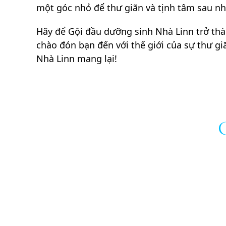
một góc nhỏ để thư giãn và tịnh tâm sau nh
Hãy để Gội đầu dưỡng sinh Nhà Linn trở th
chào đón bạn đến với thế giới của sự thư g
Nhà Linn mang lại!