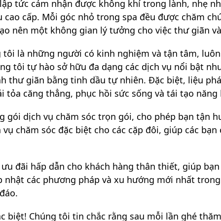
 lập tức cảm nhận được không khí trong lành, nhẹ nh
u cao cấp. Mỗi góc nhỏ trong spa đều được chăm chú
ạo nên một không gian lý tưởng cho việc thư giãn và
 tôi là những người có kinh nghiệm và tận tâm, luô
ng tôi tự hào sở hữu đa dạng các dịch vụ nổi bật n
ình thư giãn bằng tinh dầu tự nhiên. Đặc biệt, liệu
i tỏa căng thẳng, phục hồi sức sống và tái tạo năng
gói dịch vụ chăm sóc trọn gói, cho phép bạn tận hư
 vụ chăm sóc đặc biệt cho các cặp đôi, giúp các bạn
 ưu đãi hấp dẫn cho khách hàng thân thiết, giúp bạn 
cập nhật các phương pháp và xu hướng mới nhất tro
 đáo.
biệt! Chúng tôi tin chắc rằng sau mỗi lần ghé thăm,