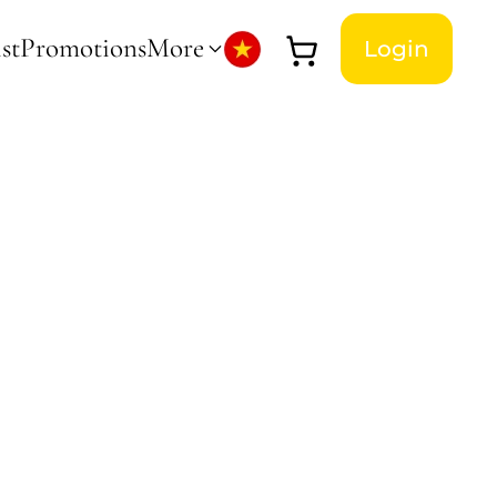
st
Promotions
More
Login