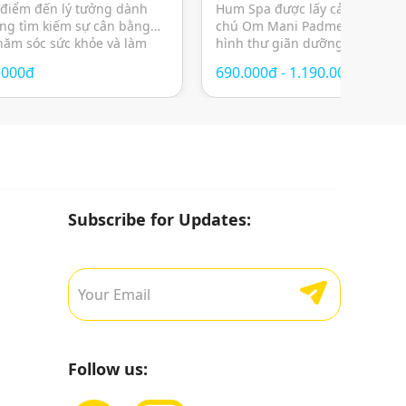
àn diện
tĩnh
 điểm đến lý tưởng dành
Hum Spa được lấy cảm hứng từ
ng tìm kiếm sự cân bằng
chú Om Mani Padme Hum, ma
chăm sóc sức khỏe và làm
hình thư giãn dưỡng sinh Đông
 gian yên tĩnh giữa lòng
không gian thiền tĩnh, giúp câ
.000đ
690.000đ - 1.190.000đ
riết lý chăm sóc cá nhân
– tâm – trí giữa nhịp sống hiện
ến đa dạng dịch vụ từ
lực. Không chỉ đơn thuần là mộ
massage […]
Subscribe for Updates:
Follow us: