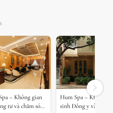
s
pa – Không gian
Hum Spa – Không gi
êng tư và chăm sóc
sinh Đông y và thư gi