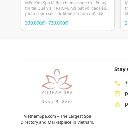
thư giãn chuẩn Nhật
s
Mộc Kim Spa là địa chỉ massage trị liệu uy
M
tín tại Quận 1, TP.HCM, nổi bật với các liệu
t
pháp chăm sóc sức khỏe kết hợp giữa kỹ
k
thuật massage hiện đại, thảo dược thiên
g
330.000đ - 730.000đ
2
nhiên và không gian thư giãn mang cảm
c
hứng Nhật Bản. Các liệu trình được thiết kế
Đ
nhằm giảm […]
t
Stay
+
p
p
VietnamSpa.com – The Largest Spa
Directory and Marketplace in Vietnam.