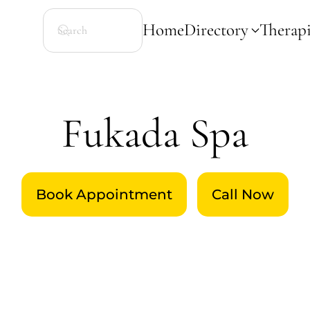
Home
Directory
Therapi
Fukada Spa
Book Appointment
Call Now