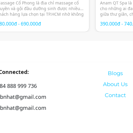
inh thư giãn
sức khỏe to
assage Cổ Phong là địa chỉ massage cổ
Anam QT Spa là
ruyền và gội đầu dưỡng sinh được nhiều
cho những ai đa
hách hàng lựa chọn tại TP.HCM nhờ không
giữa thư giãn, 
ian yên tĩnh, thư giãn cùng các liệu pháp
đẹp trong không
80.000đ - 690.000đ
390.000đ - 740
hăm sóc sức khỏe theo phương pháp
thành phố. Với t
ông phương. Spa mang đến trải nghiệm
hóa, spa mang đ
hư giãn toàn diện với sự kết hợp […]
massage trị […]
 Connected:
Blogs
About Us
84 888 999 736
Contact
bnhat@gmail.com
bnhat@gmail.com