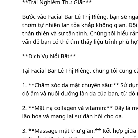
**Trải Nghiệm Thư Giãn**
Bước vào Facial Bar Lê Thị Riêng, bạn sẽ n
thơm tự nhiên lan tỏa khắp không gian. Đội
thân thiện và sự tận tình. Chúng tôi hiểu 
vấn để bạn có thể tìm thấy liệu trình phù h
**Dịch Vụ Nổi Bật**
Tại Facial Bar Lê Thị Riêng, chúng tôi cung
1. **Chăm sóc da mặt chuyên sâu:** Sử dụng
độ ẩm và nuôi dưỡng làn da của bạn, từ đó 
2. **Mặt nạ collagen và vitamin:** Đây là m
lão hóa và mang lại sự đàn hồi cho da.
3. **Massage mặt thư giãn:** Kết hợp giữa