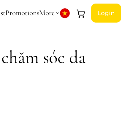
st
Promotions
More
Login
 chăm sóc da