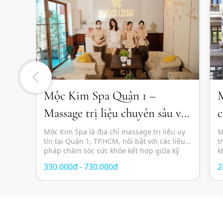
Mộc Kim Spa Quận 1 –
M
Massage trị liệu chuyên sâu và
c
thư giãn chuẩn Nhật
s
Mộc Kim Spa là địa chỉ massage trị liệu uy
M
tín tại Quận 1, TP.HCM, nổi bật với các liệu
t
pháp chăm sóc sức khỏe kết hợp giữa kỹ
k
thuật massage hiện đại, thảo dược thiên
g
330.000đ - 730.000đ
2
nhiên và không gian thư giãn mang cảm
c
hứng Nhật Bản. Các liệu trình được thiết kế
Đ
nhằm giảm […]
t