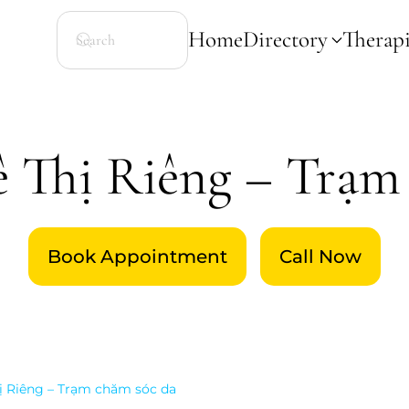
Home
Directory
Therapi
Lê Thị Riêng – Trạm
Book Appointment
Call Now
hị Riêng – Trạm chăm sóc da