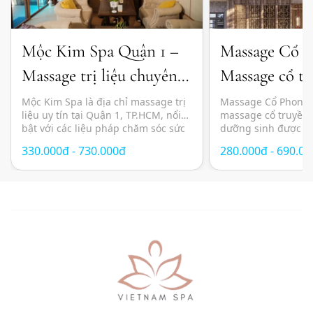
Mộc Kim Spa Quận 1 –
Massage Cổ 
Massage trị liệu chuyên
Massage cổ tr
sâu và thư giãn chuẩn
đầu dưỡng sin
Mộc Kim Spa là địa chỉ massage trị
Massage Cổ Phong l
liệu uy tín tại Quận 1, TP.HCM, nổi
massage cổ truyền 
Nhật
bật với các liệu pháp chăm sóc sức
dưỡng sinh được n
khỏe kết hợp giữa kỹ thuật massage
lựa chọn tại TP.HC
330.000đ - 730.000đ
280.000đ - 690.0
hiện đại, thảo dược thiên nhiên và
yên tĩnh, thư giãn 
không gian thư giãn mang cảm
pháp chăm sóc sức 
hứng Nhật Bản. Các liệu trình được
phương pháp Đông
thiết kế nhằm giảm […]
mang đến trải nghi
toàn diện với sự kế