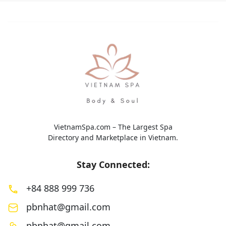
hứng Nhật Bản. Các liệu trình được
phương pháp Đông
thiết kế nhằm giảm […]
mang đến trải nghi
toàn diện với sự kế
VietnamSpa.com – The Largest Spa
Directory and Marketplace in Vietnam.
Stay Connected:
+84 888 999 736
pbnhat@gmail.com
pbnhat@gmail.com