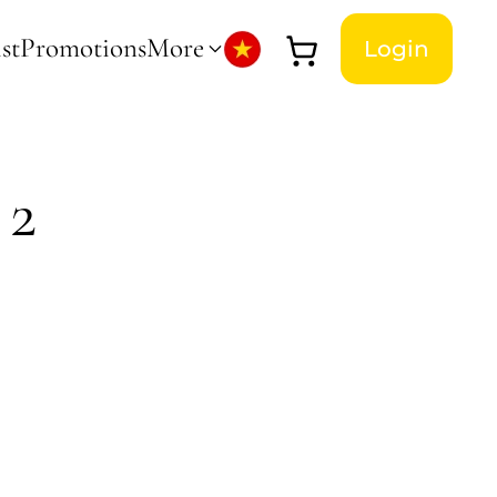
st
Promotions
More
Login
 2