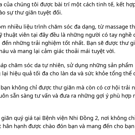
 của chúng tôi được bài trí một cách tinh tế, kết h
o sự thư giãn tuyệt đối.
m nhiều liệu trình chăm sóc đa dạng, từ massage thư
 thuật viên tại đây đều là những người có tay nghề 
đến những trải nghiệm tốt nhất. Bạn sẽ được thư g
áu và mang lại cảm giác thoải mái tuyệt vời.
pháp chăm sóc da tự nhiên, sử dụng những sản phẩm 
g lại hiệu quả tối đa cho làn da và sức khỏe tổng thể 
 bạn không chỉ được thư giãn mà còn có cơ hội trải 
 luôn sẵn sàng tư vấn và đưa ra những gợi ý phù hợp 
ãn quý giá tại Bệnh viện Nhi Đồng 2, nơi không chỉ
ất hân hạnh được chào đón bạn và mang đến cho bạn 