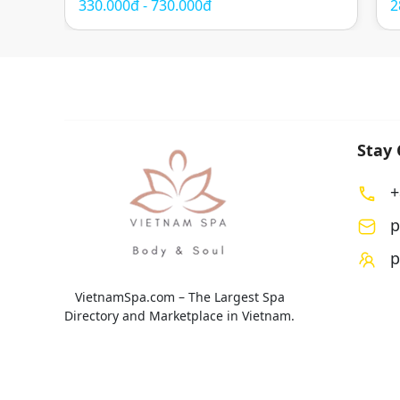
330.000đ - 730.000đ
2
nhiên và không gian thư giãn mang cảm
c
hứng Nhật Bản. Các liệu trình được thiết kế
Đ
nhằm giảm […]
t
Stay
+
p
p
VietnamSpa.com – The Largest Spa
Directory and Marketplace in Vietnam.