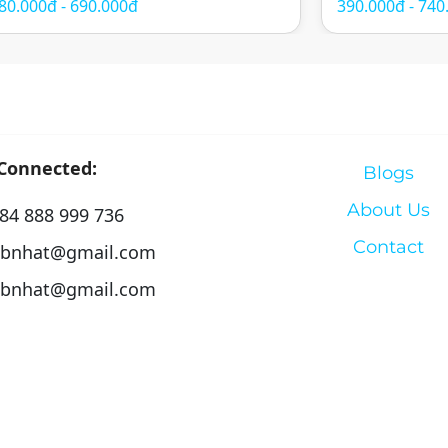
80.000đ - 690.000đ
390.000đ - 740
hăm sóc sức khỏe theo phương pháp
thành phố. Với t
ông phương. Spa mang đến trải nghiệm
hóa, spa mang đ
hư giãn toàn diện với sự kết hợp […]
massage trị […]
 Connected:
Blogs
About Us
84 888 999 736
Contact
bnhat@gmail.com
bnhat@gmail.com