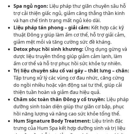
Spa ngủ ngon:
Liệu pháp thư giãn chuyên sâu hỗ
trợ cải thiện giấc ngủ, giảm căng thẳng thần kinh
và hạn chế tình trạng mất ngủ kéo dài.
Liệu pháp tán phong – giải cảm:
Kết hợp các kỹ
thuật Đông y giúp làm ấm cơ thể, hỗ trợ giải cảm,
giảm mệt mỏi và tăng cường sức đề kháng.
Detox phục hồi sinh khương:
Ứng dụng gừng và
dược liệu truyền thống giúp giảm cảm lạnh, làm
ấm cơ thể và hỗ trợ phục hồi sức khỏe tự nhiên.
Trị liệu chuyên sâu cổ vai gáy – thắt lưng – chân:
Tập trung xử lý các vùng cơ đau nhức, căng cứng
do ngồi nhiều hoặc vận động sai tư thế, giúp cải
thiện tuần hoàn và giảm đau hiệu quả.
Chăm sóc toàn thân Đông y cổ truyền:
Liệu pháp
dưỡng sinh toàn diện giúp thư giãn cơ bắp, phục
hồi năng lượng và nâng cao sức khỏe tổng thể.
Hum Signature Body Treatment:
Liệu trình đặc
trưng của Hum Spa kết hợp dưỡng sinh và trị liệu