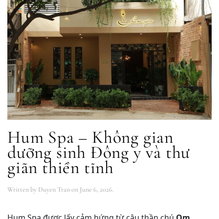
Hum Spa – Không gian
dưỡng sinh Đông y và thư
giãn thiền tĩnh
Written by
Duyen Tran
on
June 6, 2026
.
Hum Spa được lấy cảm hứng từ câu thần chú
Om