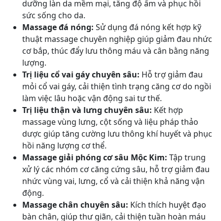
dưỡng làn da mềm mại, tăng độ ẩm và phục hồi
sức sống cho da.
Massage đá nóng:
Sử dụng đá nóng kết hợp kỹ
thuật massage chuyên nghiệp giúp giảm đau nhức
cơ bắp, thúc đẩy lưu thông máu và cân bằng năng
lượng.
Trị liệu cổ vai gáy chuyên sâu:
Hỗ trợ giảm đau
mỏi cổ vai gáy, cải thiện tình trạng căng cơ do ngồi
làm việc lâu hoặc vận động sai tư thế.
Trị liệu thận và lưng chuyên sâu:
Kết hợp
massage vùng lưng, cột sống và liệu pháp thảo
dược giúp tăng cường lưu thông khí huyết và phục
hồi năng lượng cơ thể.
Massage giải phóng cơ sâu Mộc Kim
:
Tập trung
xử lý các nhóm cơ căng cứng sâu, hỗ trợ giảm đau
nhức vùng vai, lưng, cổ và cải thiện khả năng vận
động.
Massage chân chuyên sâu:
Kích thích huyệt đạo
bàn chân, giúp thư giãn, cải thiện tuần hoàn máu