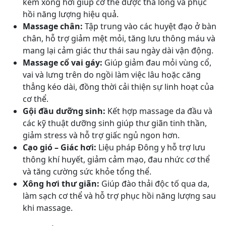
kèm xông hơi giúp cơ thể được thả lỏng và phục
hồi năng lượng hiệu quả.
Massage chân:
Tập trung vào các huyệt đạo ở bàn
chân, hỗ trợ giảm mệt mỏi, tăng lưu thông máu và
mang lại cảm giác thư thái sau ngày dài vận động.
Massage cổ vai gáy:
Giúp giảm đau mỏi vùng cổ,
vai và lưng trên do ngồi làm việc lâu hoặc căng
thẳng kéo dài, đồng thời cải thiện sự linh hoạt của
cơ thể.
Gội đầu dưỡng sinh:
Kết hợp massage da đầu và
các kỹ thuật dưỡng sinh giúp thư giãn tinh thần,
giảm stress và hỗ trợ giấc ngủ ngon hơn.
Cạo gió – Giác hơi:
Liệu pháp Đông y hỗ trợ lưu
thông khí huyết, giảm cảm mạo, đau nhức cơ thể
và tăng cường sức khỏe tổng thể.
Xông hơi thư giãn:
Giúp đào thải độc tố qua da,
làm sạch cơ thể và hỗ trợ phục hồi năng lượng sau
khi massage.