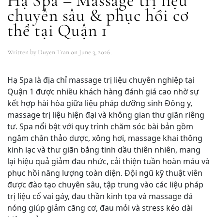
Hạ Spa – Massage trị liệu
chuyên sâu & phục hồi cơ
thể tại Quận 1
Written by
Duyen Tran
on
June 3, 2026
.
Hạ Spa là địa chỉ massage trị liệu chuyên nghiệp tại
Quận 1 được nhiều khách hàng đánh giá cao nhờ sự
kết hợp hài hòa giữa liệu pháp dưỡng sinh Đông y,
massage trị liệu hiện đại và không gian thư giãn riêng
tư. Spa nổi bật với quy trình chăm sóc bài bản gồm
ngâm chân thảo dược, xông hơi, massage khai thông
kinh lạc và thư giãn bằng tinh dầu thiên nhiên, mang
lại hiệu quả giảm đau nhức, cải thiện tuần hoàn máu và
phục hồi năng lượng toàn diện. Đội ngũ kỹ thuật viên
được đào tạo chuyên sâu, tập trung vào các liệu pháp
trị liệu cổ vai gáy, đau thần kinh tọa và massage đá
nóng giúp giảm căng cơ, đau mỏi và stress kéo dài