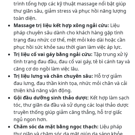
trình tổng hợp các kỹ thuật massage nổi bật giúp
thư giãn sâu, giảm stress và phục hồi năng lượng
toàn diện.
Massage trị liệu kết hợp xông ngải cứu:
Liệu
pháp chuyên sâu dành cho khách hàng gặp tình
trạng đau nhức cơ thể, mệt mỏi kéo dài hoặc cần
phục hồi sức khỏe sau thời gian làm việc áp lực.
Trị liệu cổ vai gáy bằng ngải cứu:
Tập trung xử lý
tình trạng đau đầu, đau cổ vai gáy, tê bì cánh tay và
căng cơ do ngồi làm việc lâu.
Trị liệu lưng và chân chuyên sâu:
Hỗ trợ giảm
đau lưng, đau thần kinh tọa, nhức mỏi chân và cải
thiện khả năng vận động.
Gội đầu dưỡng sinh thảo dược
: Kết hợp làm sạch
tóc, thư giãn da đầu và sử dụng các loại thảo dược
truyền thống giúp giảm căng thẳng, hỗ trợ giấc
ngủ ngon hơn.
Chăm sóc da mặt bằng ngọc thạch:
Liệu pháp
thư giãn và chăm sóc da mặt giúp da sáng khỏe,