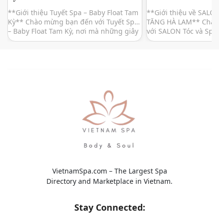
**Giới thiệu Tuyết Spa – Baby Float Tam
**Giới thiệu về SALO
Kỳ** Chào mừng bạn đến với Tuyết Spa
TĂNG HÀ LAM** Chào
– Baby Float Tam Kỳ, nơi mà những giây
với SALON Tóc và Sp
phút thư giãn và chăm sóc sức khỏe
– nơi mang đến cho b
được nâng lên một tầm cao mới. Tọa lạc
nghiệm thư giãn tuyệ
tại vị trí thuận lợi ngay trung tâm thành
sắc đẹp hoàn hảo. N
phố Tam Kỳ, Tuyết […]
gian yên tĩnh và tha
[…]
VietnamSpa.com – The Largest Spa
Directory and Marketplace in Vietnam.
Stay Connected: