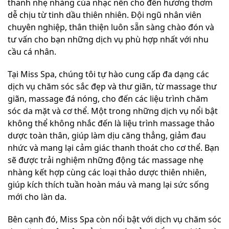
thanh nhẹ nhàng của nhạc nền cho đến hương thơm
dễ chịu từ tinh dầu thiên nhiên. Đội ngũ nhân viên
chuyên nghiệp, thân thiện luôn sẵn sàng chào đón và
tư vấn cho bạn những dịch vụ phù hợp nhất với nhu
cầu cá nhân.
Tại Miss Spa, chúng tôi tự hào cung cấp đa dạng các
dịch vụ chăm sóc sắc đẹp và thư giãn, từ massage thư
giãn, massage đá nóng, cho đến các liệu trình chăm
sóc da mặt và cơ thể. Một trong những dịch vụ nổi bật
không thể không nhắc đến là liệu trình massage thảo
dược toàn thân, giúp làm dịu căng thẳng, giảm đau
nhức và mang lại cảm giác thanh thoát cho cơ thể. Bạn
sẽ được trải nghiệm những động tác massage nhẹ
nhàng kết hợp cùng các loại thảo dược thiên nhiên,
giúp kích thích tuần hoàn máu và mang lại sức sống
mới cho làn da.
Bên cạnh đó, Miss Spa còn nổi bật với dịch vụ chăm sóc