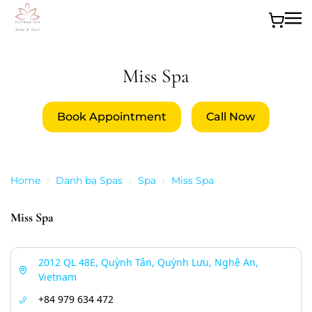
Skip to main content
Miss Spa
Book Appointment
Call Now
Home
Danh bạ Spas
Spa
Miss Spa
Miss Spa
2012 QL 48E, Quỳnh Tân, Quỳnh Lưu, Nghệ An,
Vietnam
+84 979 634 472