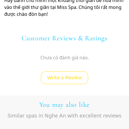
Hãy dành cho mình một khoảng thời gian để hòa mình
vào thế giới thư giãn tại Miss Spa. Chúng tôi rất mong
được chào đón bạn!
Customer Reviews & Ratings
Chưa có đánh giá nào.
Write a Review
You may also like
Similar spas in Nghe An with excellent reviews