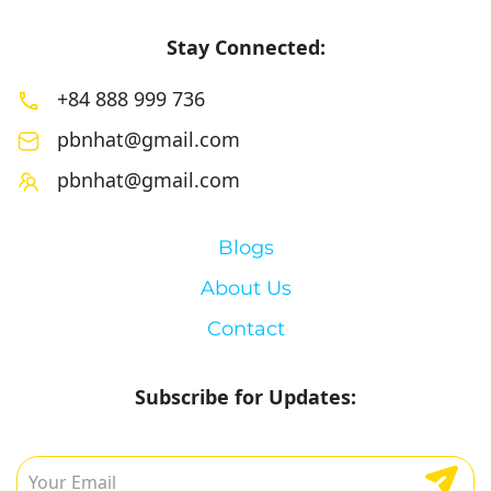
Stay Connected:
+84 888 999 736
pbnhat@gmail.com
pbnhat@gmail.com
Blogs
About Us
Contact
Subscribe for Updates: