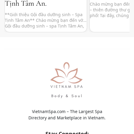
Tịnh Tâm An.
Chào mừng bạn đến v
– thiên đường thư gi
**Giới thiệu Gội đầu dưỡng sinh – Spa
phố! Tại đây, chúng t
Tịnh Tâm An** Chào mừng bạn đến với
đến cho bạn những l
Gội đầu dưỡng sinh – spa Tịnh Tâm An,
và chăm sóc sức khỏe
nơi mà những giây phút thư giãn và tái
không gian yên tĩnh, 
tạo năng lượng trở thành một hành
thấy những phút giây
trình trải nghiệm tuyệt vời. Tọa lạc tại
một vị trí yên tĩnh giữa […]
VietnamSpa.com – The Largest Spa
Directory and Marketplace in Vietnam.
Stay Connected: