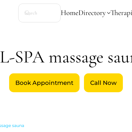
Home
Directory
Therapi
L-SPA massage sau
Book Appointment
Call Now
sage sauna