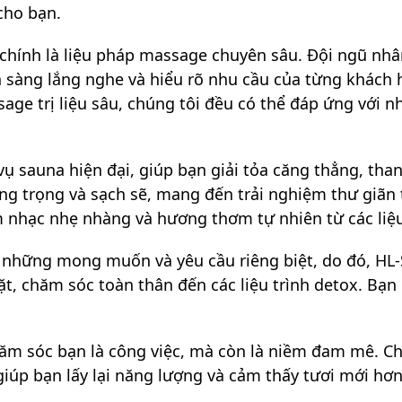
cho bạn.
 chính là liệu pháp massage chuyên sâu. Đội ngũ nhâ
n sàng lắng nghe và hiểu rõ nhu cầu của từng khách
ge trị liệu sâu, chúng tôi đều có thể đáp ứng với 
vụ sauna hiện đại, giúp bạn giải tỏa căng thẳng, than
g trọng và sạch sẽ, mang đến trải nghiệm thư giãn t
 nhạc nhẹ nhàng và hương thơm tự nhiên từ các liệu
những mong muốn và yêu cầu riêng biệt, do đó, HL-S
t, chăm sóc toàn thân đến các liệu trình detox. Bạn 
chăm sóc bạn là công việc, mà còn là niềm đam mê.
giúp bạn lấy lại năng lượng và cảm thấy tươi mới hơ