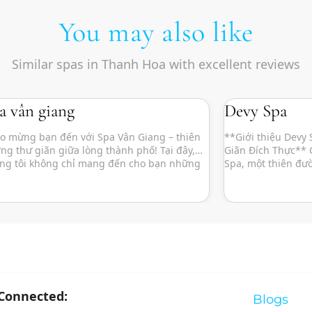
You may also like
Similar spas in Thanh Hoa with excellent reviews
a vân giang
Devy Spa
o mừng bạn đến với Spa Vân Giang – thiên
**Giới thiệu Devy
ng thư giãn giữa lòng thành phố! Tại đây,
Giãn Đích Thực**
ng tôi không chỉ mang đến cho bạn những
Spa, một thiên đư
u pháp làm đẹp và chăm sóc sức khỏe, mà
phố nhộn nhịp! Tại
 là một không gian yên tĩnh, nơi bạn có thể
mang đến cho bạn
 thấy những phút giây thanh […]
lượng cao mà còn 
yên, […]
 Connected:
Blogs