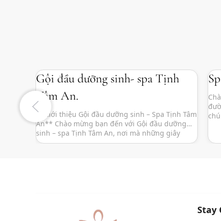
Gội đầu dưỡng sinh- spa Tịnh
Sp
Tâm An.
Chà
đườ
**Giới thiệu Gội đầu dưỡng sinh – Spa Tịnh Tâm
chú
An** Chào mừng bạn đến với Gội đầu dưỡng
liệ
sinh – spa Tịnh Tâm An, nơi mà những giây
còn
phút thư giãn và tái tạo năng lượng trở thành
tìm
một hành trình trải nghiệm tuyệt vời. Tọa lạc tại
một vị trí yên tĩnh giữa […]
Stay