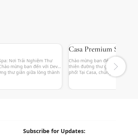
Casa Premium Spa
 Spa: Nơi Trải Nghiệm Thư
Chào mừng bạn đến với Casa Pr
 Chào mừng bạn đến với Devy
thiên đường thư giãn ngay giữa 
ờng thư giãn giữa lòng thành
phố! Tại Casa, chúng tôi hiểu rằ
 đây, chúng tôi không chỉ
hiện đại đầy bận rộn khiến bạn 
 những dịch vụ spa chất
gian để thả lỏng cơ thể và tâm h
tạo ra một không gian bình
khí yên bình, sang trọng và thân 
Subscribe for Updates: