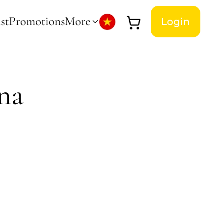
st
Promotions
More
Login
na