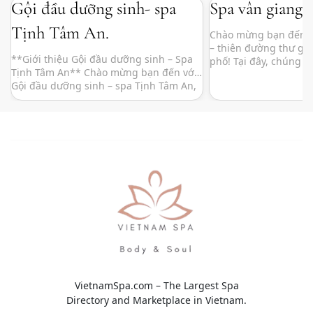
Gội đầu dưỡng sinh- spa
Spa vân giang
Tịnh Tâm An.
Chào mừng bạn đến v
– thiên đường thư gi
**Giới thiệu Gội đầu dưỡng sinh – Spa
phố! Tại đây, chúng t
Tịnh Tâm An** Chào mừng bạn đến với
đến cho bạn những l
Gội đầu dưỡng sinh – spa Tịnh Tâm An,
và chăm sóc sức khỏe
nơi mà những giây phút thư giãn và tái
không gian yên tĩnh, 
tạo năng lượng trở thành một hành
thấy những phút giây
trình trải nghiệm tuyệt vời. Tọa lạc tại
một vị trí yên tĩnh giữa […]
VietnamSpa.com – The Largest Spa
Directory and Marketplace in Vietnam.