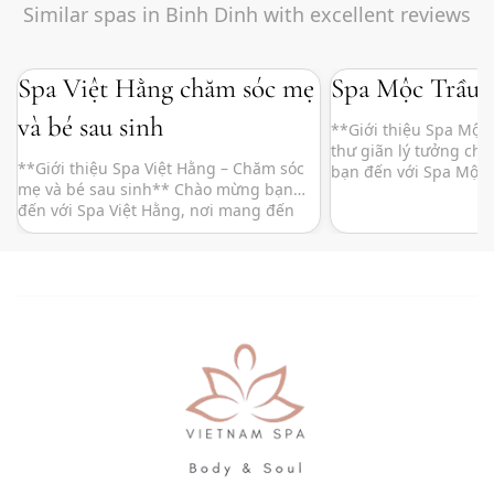
Similar spas in Binh Dinh with excellent reviews
Spa Việt Hằng chăm sóc mẹ
Spa Mộc Trầu
và bé sau sinh
**Giới thiệu Spa Mộc
thư giãn lý tưởng ch
**Giới thiệu Spa Việt Hằng – Chăm sóc
bạn đến với Spa Mộc T
mẹ và bé sau sinh** Chào mừng bạn
giữa thiên nhiên tươi
đến với Spa Việt Hằng, nơi mang đến
vụ chăm sóc sức khỏe t
những trải nghiệm chăm sóc đặc biệt
giữa lòng thành phố 
dành riêng cho mẹ và bé sau sinh. Tọa
Mộc Trầu là một ốc đả
lạc tại trung tâm thành phố, Spa Việt
Hằng là không gian lý tưởng để […]