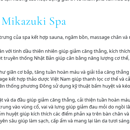
i Mikazuki Spa
ặc trưng của spa kết hợp sauna, ngâm bồn, massage chân và
n với tinh dầu thiên nhiên giúp giảm căng thẳng, kích thíc
ệt truyền thống Nhật Bản giúp cân bằng năng lượng cơ thể,
hư giãn cơ bắp, tăng tuần hoàn máu và giải tỏa căng thẳng
sage kết hợp thảo dược Việt Nam giúp thanh lọc cơ thể và cả
ền thống phương Đông sử dụng kỹ thuật bấm huyệt và kéo g
t và da đầu giúp giảm căng thẳng, cải thiện tuần hoàn máu
trung vào vùng cổ, vai và lưng giúp giảm đau mỏi do ngồi l
 huyệt giúp kích thích các điểm phản xạ trên bàn chân và 
ên sâu giúp làm sạch, cấp ẩm và mang lại làn da tươi sáng