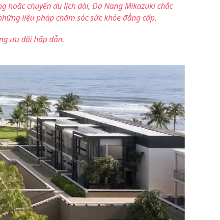
g hoặc chuyến du lịch dài, Da Nang Mikazuki chắc
 những liệu pháp chăm sóc sức khỏe đẳng cấp.
g ưu đãi hấp dẫn.