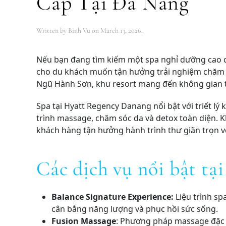
Cấp Tại Đà Nẵng
Written by
Binh Vu
on
March 13, 2026
.
Nếu bạn đang tìm kiếm một spa nghỉ dưỡng cao cấ
cho du khách muốn tận hưởng trải nghiệm chăm s
Ngũ Hành Sơn, khu resort mang đến không gian thư
Spa tại Hyatt Regency Danang nổi bật với triết l
trình massage, chăm sóc da và detox toàn diện. Kh
khách hàng tận hưởng hành trình thư giãn trọn v
Các dịch vụ nổi bật t
Balance Signature Experience:
Liệu trình sp
cân bằng năng lượng và phục hồi sức sống.
Fusion Massage
: Phương pháp massage đặc tr