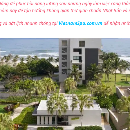
ẵng để phục hồi năng lượng sau những ngày làm việc căng thẳn
ay hôm nay để tận hưởng không gian thư giãn chuẩn Nhật Bản và
 và đặt lịch nhanh chóng tại
VietnamSpa.com.vn
để nhận nhữn