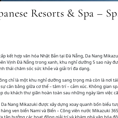
panese Resorts & Spa – S
ấp kết hợp văn hóa Nhật Bản tại Đà Nẵng, Da Nang Mikazuk
 bên Vịnh Đà Nẵng trong xanh, khu nghỉ dưỡng 5 sao này đư
inh thái chăm sóc sức khỏe và giải trí đa dạng.
ông chỉ là một khu nghỉ dưỡng sang trọng mà còn là nơi tái
ự cân bằng giữa cơ thể – tâm trí – cảm xúc. Không gian spa 
iúp du khách thư giãn hoàn toàn sau những ngày làm việc 
ển, Da Nang Mikazuki được xây dựng xoay quanh bốn biểu t
 hàng ven biển Nami và Biển – Công viên nước Mikazuki 365
vừa tận hưởng các hoạt động giải trí và khám phá văn hóa độ