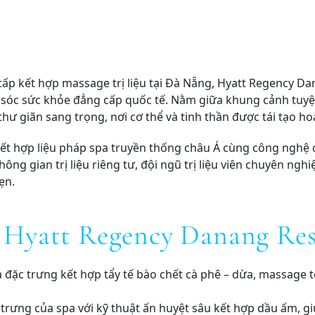
p kết hợp massage trị liệu tại Đà Nẵng, Hyatt Regency Da
óc sức khỏe đẳng cấp quốc tế. Nằm giữa khung cảnh tuyệ
 giãn sang trọng, nơi cơ thể và tinh thần được tái tạo ho
ý kết hợp liệu pháp spa truyền thống châu Á cùng công nghệ
ông gian trị liệu riêng tư, đội ngũ trị liệu viên chuyên ng
ẹn.
ại Hyatt Regency Danang Re
a đặc trưng kết hợp tẩy tế bào chết cà phê – dừa, massage 
ưng của spa với kỹ thuật ấn huyệt sâu kết hợp dầu ấm, giú