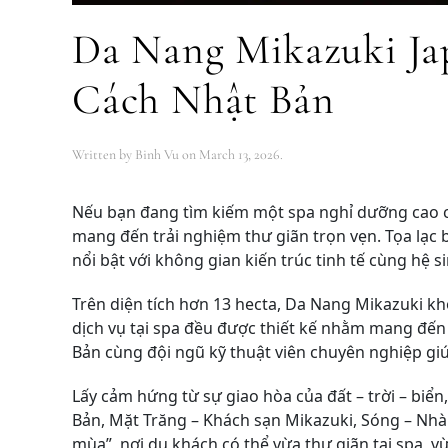
Da Nang Mikazuki Ja
Cách Nhật Bản
Written by
Binh Vu
on
March 13, 2026
.
Nếu bạn đang tìm kiếm một spa nghỉ dưỡng cao c
mang đến trải nghiệm thư giãn trọn vẹn. Tọa lạc
nổi bật với không gian kiến trúc tinh tế cùng hệ s
Trên diện tích hơn 13 hecta, Da Nang Mikazuki kh
dịch vụ tại spa đều được thiết kế nhằm mang đến s
Bản cùng đội ngũ kỹ thuật viên chuyên nghiệp g
Lấy cảm hứng từ sự giao hòa của đất – trời – bi
Bản, Mặt Trăng – Khách sạn Mikazuki, Sóng – Nhà
mùa”, nơi du khách có thể vừa thư giãn tại spa, 