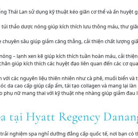
g Thái Lan sử dụng kỹ thuật kéo giãn cơ thể và ấn huyệt g
 túi thảo dược nóng giúp kích thích lưu thông máu, thư gi
e chuyên sâu giúp giảm căng thẳng, cải thiện chất lượng g
óng – lạnh xen kẽ giúp kích thích tuần hoàn máu, cải thiện
ân giúp kích thích các huyệt đạo liên quan đến các cơ qua
n với các nguyên liệu thiên nhiên như cà phê, muối biển và 
óc da cao cấp giúp cấp ẩm, tái tạo collagen và mang lại làn 
o phụ nữ mang thai với kỹ thuật nhẹ nhàng giúp giảm đau l
spa tại Hyatt Regency Danan
ải nghiệm spa nghỉ dưỡng đẳng cấp quốc tế, nơi bạn có thể