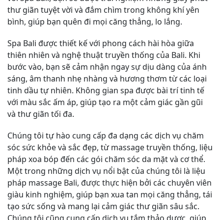
thư giãn tuyệt vời và đắm chìm trong không khí yên
bình, giúp bạn quên đi mọi căng thẳng, lo lắng.
Spa Bali được thiết kế với phong cách hài hòa giữa
thiên nhiên và nghệ thuật truyền thống của Bali. Khi
bước vào, bạn sẽ cảm nhận ngay sự dịu dàng của ánh
sáng, âm thanh nhẹ nhàng và hương thơm từ các loại
tinh dầu tự nhiên. Không gian spa được bài trí tinh tế
với màu sắc ấm áp, giúp tạo ra một cảm giác gần gũi
và thư giãn tối đa.
Chúng tôi tự hào cung cấp đa dạng các dịch vụ chăm
sóc sức khỏe và sắc đẹp, từ massage truyền thống, liệu
pháp xoa bóp đến các gói chăm sóc da mặt và cơ thể.
Một trong những dịch vụ nổi bật của chúng tôi là liệu
pháp massage Bali, được thực hiện bởi các chuyên viên
giàu kinh nghiệm, giúp bạn xua tan mọi căng thẳng, tái
tạo sức sống và mang lại cảm giác thư giãn sâu sắc.
Chúng tôi cũng cung cấp dịch vụ tắm thảo dược, giúp