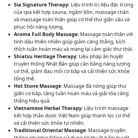
Sia Signature Therapy:
Liệu trình trị liệu đặc trưng
của spa kết hợp sauna, ngâm bồn, massage chân
và massage toàn thân giúp cơ thể thư giãn sâu và
phục hồi năng lượng.
Aroma Full Body Massage:
Massage toàn thân với
tinh dầu thiên nhiên giúp giảm căng thẳng, kích
thích tuần hoàn máu và mang lại cảm giác thư thái.
Shiatsu Heritage Therapy
: Liệu pháp ấn huyệt
truyền thống Nhật Bản giúp cân bằng năng lượng
cơ thể, giảm đau mỏi cơ bắp và cải thiện sức khỏe
tổng thể.
Hot Stone Massage
: Massage đá nóng giúp thư
giãn cơ bắp, tăng tuần hoàn máu và giải tỏa căng
thẳng hiệu quả.
Vietnamese Herbal Therapy
: Liệu trình massage
kết hợp thảo dược Việt Nam giúp thanh lọc cơ thể
và cải thiện sức khỏe tự nhiên.
Traditional Oriental Massage
: Massage truyền
thống phương Đông sử dụng kỹ thuật bấm huyệt