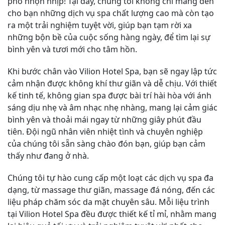
phố nhộn nhịp! Tại đây, chúng tôi không chỉ mang đến
cho bạn những dịch vụ spa chất lượng cao mà còn tạo
ra một trải nghiệm tuyệt vời, giúp bạn tạm rời xa
những bộn bề của cuộc sống hàng ngày, để tìm lại sự
bình yên và tươi mới cho tâm hồn.
Khi bước chân vào Vilion Hotel Spa, bạn sẽ ngay lập tức
cảm nhận được không khí thư giãn và dễ chịu. Với thiết
kế tinh tế, không gian spa được bài trí hài hòa với ánh
sáng dịu nhẹ và âm nhạc nhẹ nhàng, mang lại cảm giác
bình yên và thoải mái ngay từ những giây phút đầu
tiên. Đội ngũ nhân viên nhiệt tình và chuyên nghiệp
của chúng tôi sẵn sàng chào đón bạn, giúp bạn cảm
thấy như đang ở nhà.
Chúng tôi tự hào cung cấp một loạt các dịch vụ spa đa
dạng, từ massage thư giãn, massage đá nóng, đến các
liệu pháp chăm sóc da mặt chuyên sâu. Mỗi liệu trình
tại Vilion Hotel Spa đều được thiết kế tỉ mỉ, nhằm mang