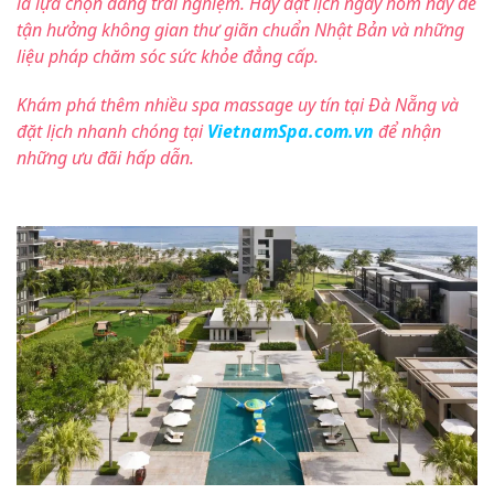
là lựa chọn đáng trải nghiệm. Hãy đặt lịch ngay hôm nay để
tận hưởng không gian thư giãn chuẩn Nhật Bản và những
liệu pháp chăm sóc sức khỏe đẳng cấp.
Khám phá thêm nhiều spa massage uy tín tại Đà Nẵng và
đặt lịch nhanh chóng tại
VietnamSpa.com.vn
để nhận
những ưu đãi hấp dẫn.