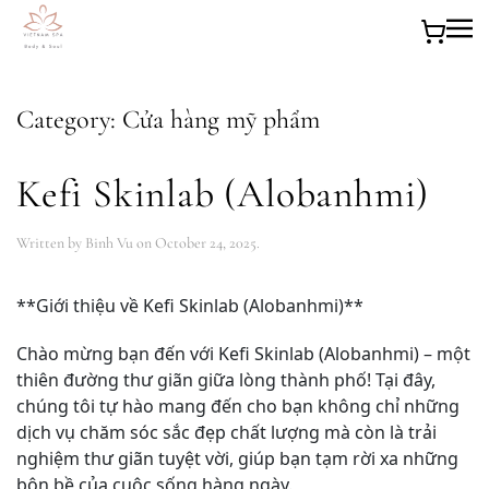
Skip to main content
Category:
Cửa hàng mỹ phẩm
Kefi Skinlab (Alobanhmi)
Written by
Binh Vu
on
October 24, 2025
.
**Giới thiệu về Kefi Skinlab (Alobanhmi)**
Chào mừng bạn đến với Kefi Skinlab (Alobanhmi) – một
thiên đường thư giãn giữa lòng thành phố! Tại đây,
chúng tôi tự hào mang đến cho bạn không chỉ những
dịch vụ chăm sóc sắc đẹp chất lượng mà còn là trải
nghiệm thư giãn tuyệt vời, giúp bạn tạm rời xa những
bộn bề của cuộc sống hàng ngày.