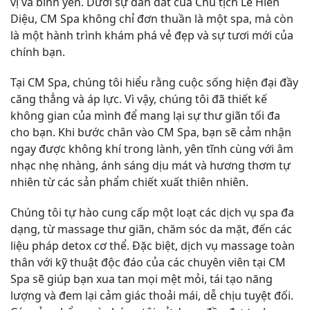
vị và bình yên. Dưới sự dẫn dắt của Chủ tịch Lê Hiền
Diệu, CM Spa không chỉ đơn thuần là một spa, mà còn
là một hành trình khám phá vẻ đẹp và sự tươi mới của
chính bạn.
Tại CM Spa, chúng tôi hiểu rằng cuộc sống hiện đại đầy
căng thẳng và áp lực. Vì vậy, chúng tôi đã thiết kế
không gian của mình để mang lại sự thư giãn tối đa
cho bạn. Khi bước chân vào CM Spa, bạn sẽ cảm nhận
ngay được không khí trong lành, yên tĩnh cùng với âm
nhạc nhẹ nhàng, ánh sáng dịu mát và hương thơm tự
nhiên từ các sản phẩm chiết xuất thiên nhiên.
Chúng tôi tự hào cung cấp một loạt các dịch vụ spa đa
dạng, từ massage thư giãn, chăm sóc da mặt, đến các
liệu pháp detox cơ thể. Đặc biệt, dịch vụ massage toàn
thân với kỹ thuật độc đáo của các chuyên viên tại CM
Spa sẽ giúp bạn xua tan mọi mệt mỏi, tái tạo năng
lượng và đem lại cảm giác thoải mái, dễ chịu tuyệt đối.